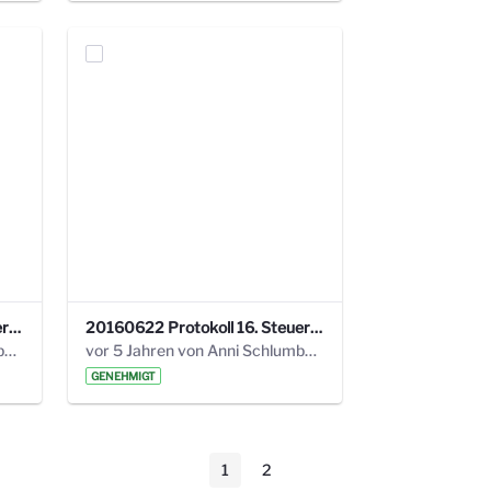
20160928 Protokoll 17. Steuerungskreis.pdf
20160622 Protokoll 16. Steuerungskreis.pdf
vor 5 Jahren von Anni Schlumberger
vor 5 Jahren von Anni Schlumberger
GENEHMIGT
1
2
Seite
Seite