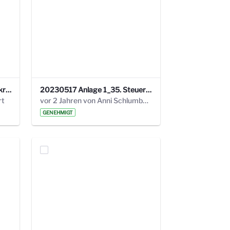
24_4_3 Protokoll Steuerungskreis.pdf
20230517 Anlage 1_35. Steuerungskreis.pdf
rt
vor 2 Jahren von Anni Schlumberger
GENEHMIGT