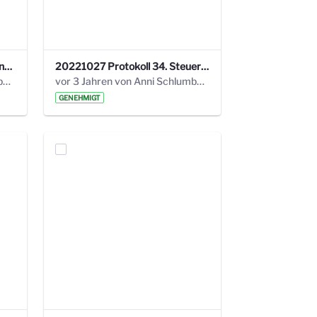
220113 Protokoll 32. Steuerungskreis.pdf
20221027 Protokoll 34. Steuerungskreis.pdf
vor 2 Jahren von Anni Schlumberger
vor 3 Jahren von Anni Schlumberger
GENEHMIGT