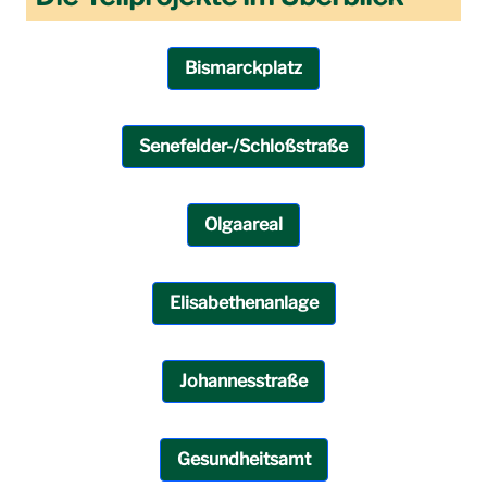
Bismarckplatz
Senefelder-/Schloßstraße
Olgaareal
Elisabethenanlage
Johannesstraße
Gesundheitsamt