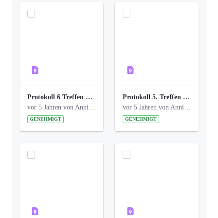
Protokoll 6 Treffen 20150205 AG Bismarckplatz.pdf
Protokoll 5. Treffen 20141208 AG Bismarkplatz.pdf
vor 5 Jahren von Anni Schlumberger
vor 5 Jahren von Anni Schlumberger
GENEHMIGT
GENEHMIGT