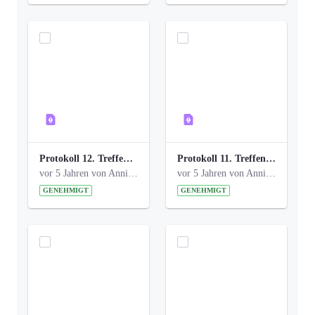
Protokoll 12. Treffen 20150921 AG Bismarckplatz.pdf
Protokoll 11. Treffen 20150901 AG Bismarckplatz.pdf
vor 5 Jahren von Anni Schlumberger
vor 5 Jahren von Anni Schlumberger
GENEHMIGT
GENEHMIGT