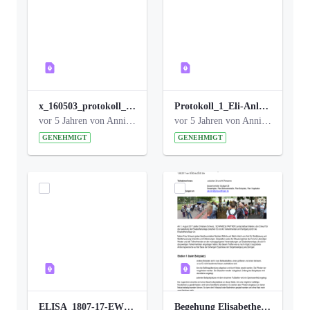
x_160503_protokoll_infoabend.pdf
Protokoll_1_Eli-Anlage_final.pdf
vor 5 Jahren von Anni Schlumberger
vor 5 Jahren von Anni Schlumberger
GENEHMIGT
GENEHMIGT
ELISA_1807-17-EW_BEZIRK-kl_compressed.pdf
Begehung Elisabethenanlage 1.8.17_Protokoll .pdf