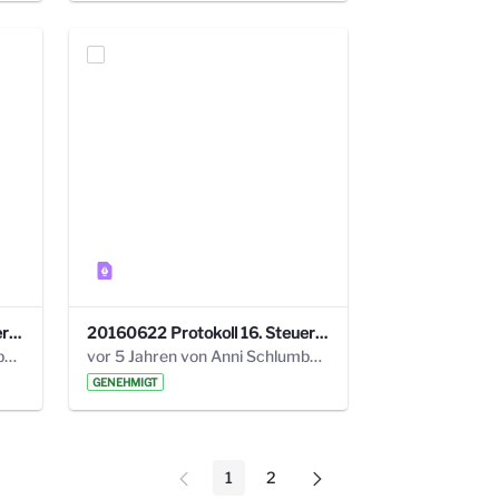
20160928 Protokoll 17. Steuerungskreis.pdf
20160622 Protokoll 16. Steuerungskreis.pdf
vor 5 Jahren von Anni Schlumberger
vor 5 Jahren von Anni Schlumberger
GENEHMIGT
1
2
Seite
Seite