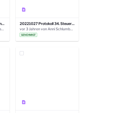
220113 Protokoll 32. Steuerungskreis.pdf
20221027 Protokoll 34. Steuerungskreis.pdf
vor 2 Jahren von Anni Schlumberger
vor 3 Jahren von Anni Schlumberger
GENEHMIGT