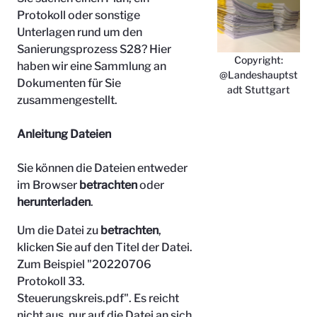
Protokoll oder sonstige
Unterlagen rund um den
Sanierungsprozess S28? Hier
Copyright:
haben wir eine Sammlung an
@Landeshauptst
Dokumenten für Sie
adt Stuttgart
zusammengestellt.
Anleitung Dateien
Sie können die Dateien entweder
im Browser
betrachten
oder
herunterladen
.
Um die Datei zu
betrachten
,
klicken Sie auf den Titel der Datei.
Zum Beispiel "
20220706
Protokoll 33.
Steuerungskreis.pdf". Es reicht
nicht aus, nur auf die Datei an sich