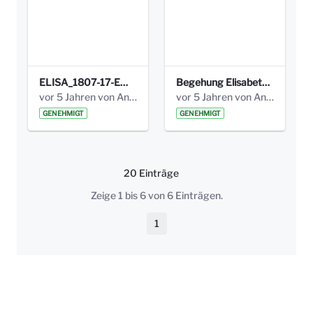
ELISA_1807-17-EW_BEZIRK-kl_compressed.pdf
Begehung Elisabethenanlage 1.8.17_Protokoll .pdf
vor 5 Jahren von Anni Schlumberger
vor 5 Jahren von Anni Schlumberger
GENEHMIGT
GENEHMIGT
20 Einträge
Pro Seite
Zeige 1 bis 6 von 6 Einträgen.
1
Seite