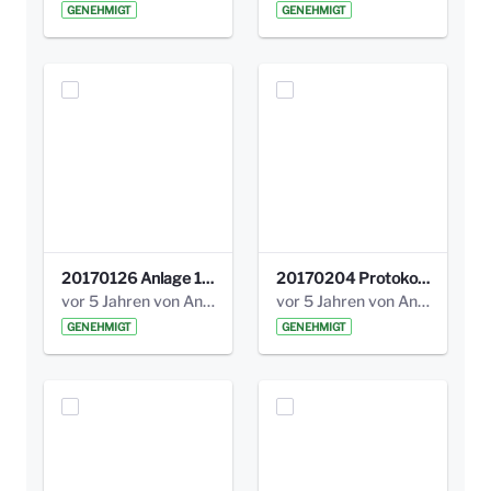
GENEHMIGT
GENEHMIGT
20170126 Anlage 1_Kinderbeteiligung_Olga_Areal_Auswertung.pdf
20170204 Protokoll Workshop 2 Promenade Schloßstraße .pdf
vor 5 Jahren von Anni Schlumberger
vor 5 Jahren von Anni Schlumberger
GENEHMIGT
GENEHMIGT