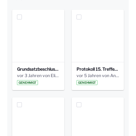
Grundsatzbeschluss Bismarckplatz_440_2021.pdf
Protokoll 15. Treffen 20161006 AG Bismarckplatz.pdf
vor 3 Jahren von Elisa Söll
vor 5 Jahren von Anni Schlumberger
GENEHMIGT
GENEHMIGT