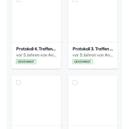
Protokoll 4. Treffen_20141113 AG Bismarckplatz.pdf
Protokoll 3. Treffen 20141016 AG Bismarckplatz.pdf
vor 5 Jahren von Anni Schlumberger
vor 5 Jahren von Anni Schlumberger
GENEHMIGT
GENEHMIGT