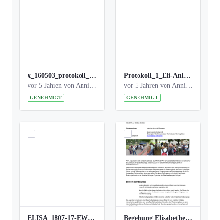
x_160503_protokoll_infoabend.pdf
Protokoll_1_Eli-Anlage_final.pdf
vor 5 Jahren von Anni Schlumberger
vor 5 Jahren von Anni Schlumberger
GENEHMIGT
GENEHMIGT
ELISA_1807-17-EW_BEZIRK-kl_compressed.pdf
Begehung Elisabethenanlage 1.8.17_Protokoll .pdf