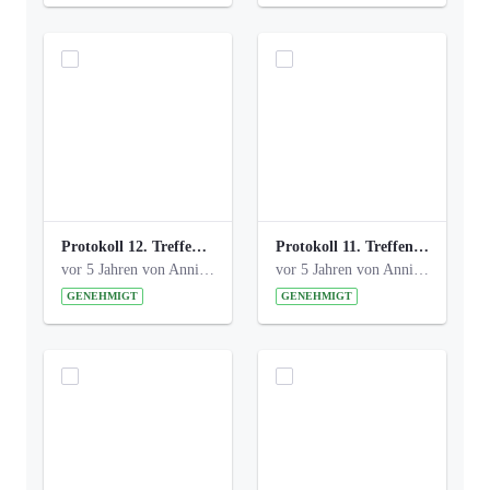
Protokoll 12. Treffen 20150921 AG Bismarckplatz.pdf
Protokoll 11. Treffen 20150901 AG Bismarckplatz.pdf
vor 5 Jahren von Anni Schlumberger
vor 5 Jahren von Anni Schlumberger
GENEHMIGT
GENEHMIGT