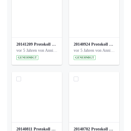
20141209 Protokoll Park am Gesundheitsamt 04.pdf
20140924 Protokoll Park am Gesundheitsamt 03.pdf
vor 5 Jahren von Anni Schlumberger
vor 5 Jahren von Anni Schlumberger
GENEHMIGT
GENEHMIGT
20140811 Protokoll Park am Gesundheitsamt 02.pdf
20140702 Protokoll Park am Gesundheitsam 01.pdf