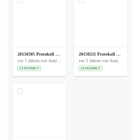
20150305 Protokoll Bismarckplatz _UrbanG_01.pdf
20150211 Protokoll Bismarckplatz_Jugend_02b.pdf
vor 5 Jahren von Anni Schlumberger
vor 5 Jahren von Anni Schlumberger
GENEHMIGT
GENEHMIGT