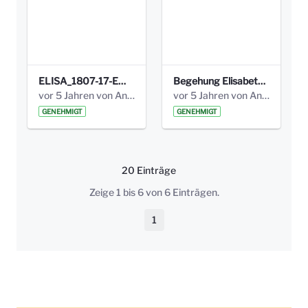
ELISA_1807-17-EW_BEZIRK-kl_compressed.pdf
Begehung Elisabethenanlage 1.8.17_Protokoll .pdf
vor 5 Jahren von Anni Schlumberger
vor 5 Jahren von Anni Schlumberger
GENEHMIGT
GENEHMIGT
20 Einträge
Pro Seite
Zeige 1 bis 6 von 6 Einträgen.
1
Seite