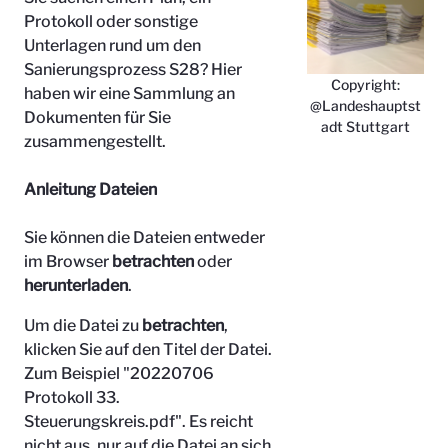
Protokoll oder sonstige
Unterlagen rund um den
Sanierungsprozess S28? Hier
Copyright:
haben wir eine Sammlung an
@Landeshauptst
Dokumenten für Sie
adt Stuttgart
zusammengestellt.
Anleitung Dateien
Sie können die Dateien entweder
im Browser
betrachten
oder
herunterladen
.
Um die Datei zu
betrachten
,
klicken Sie auf den Titel der Datei.
Zum Beispiel "
20220706
Protokoll 33.
Steuerungskreis.pdf". Es reicht
nicht aus, nur auf die Datei an sich