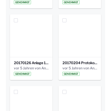
GENEHMIGT
GENEHMIGT
20170126 Anlage 1_Kinderbeteiligung_Olga_Areal_Auswertung.pdf
20170204 Protokoll Workshop 2 Promenade Schloßstraße .pdf
vor 5 Jahren von Anni Schlumberger
vor 5 Jahren von Anni Schlumberger
GENEHMIGT
GENEHMIGT