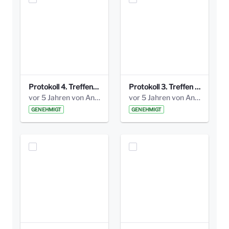
Protokoll 4. Treffen_20141113 AG Bismarckplatz.pdf
Protokoll 3. Treffen 20141016 AG Bismarckplatz.pdf
vor 5 Jahren von Anni Schlumberger
vor 5 Jahren von Anni Schlumberger
GENEHMIGT
GENEHMIGT