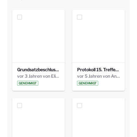
Grundsatzbeschluss Bismarckplatz_440_2021.pdf
Protokoll 15. Treffen 20161006 AG Bismarckplatz.pdf
vor 3 Jahren von Elisa Söll
vor 5 Jahren von Anni Schlumberger
GENEHMIGT
GENEHMIGT