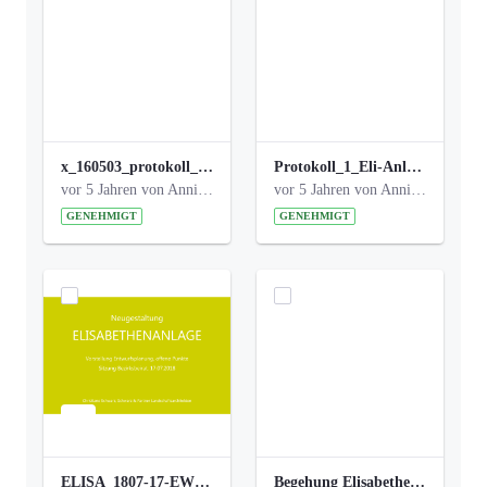
x_160503_protokoll_infoabend.pdf
Protokoll_1_Eli-Anlage_final.pdf
vor 5 Jahren von Anni Schlumberger
vor 5 Jahren von Anni Schlumberger
GENEHMIGT
GENEHMIGT
ELISA_1807-17-EW_BEZIRK-kl_compressed.pdf
Begehung Elisabethenanlage 1.8.17_Protokoll .pdf