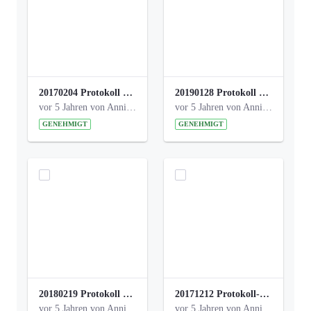
20170204 Protokoll Workshop 2 Promenade Schloßstraße .pdf
20190128 Protokoll der Projektgruppe Olgäle.pdf
vor 5 Jahren von Anni Schlumberger
vor 5 Jahren von Anni Schlumberger
GENEHMIGT
GENEHMIGT
20180219 Protokoll der Projektgruppe Olgaele2012.pdf
20171212 Protokoll-Klettergerüst-3b-neu-.pdf
vor 5 Jahren von Anni Schlumberger
vor 5 Jahren von Anni Schlumberger