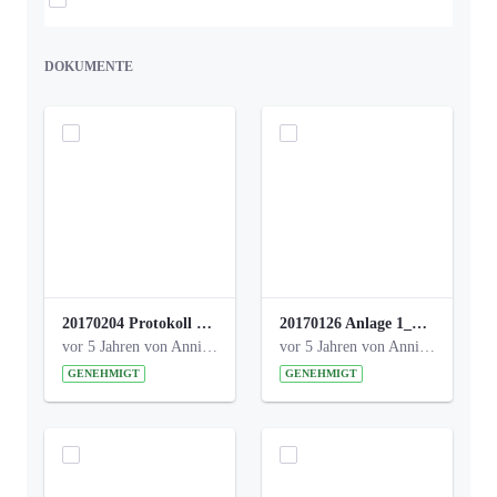
DOKUMENTE
20170204 Protokoll Workshop 2 Promenade Schloßstraße (1).pdf
20170126 Anlage 1_Kinderbeteiligung_Olga_Areal_Auswertung.pdf
vor 5 Jahren von Anni Schlumberger
vor 5 Jahren von Anni Schlumberger
GENEHMIGT
GENEHMIGT