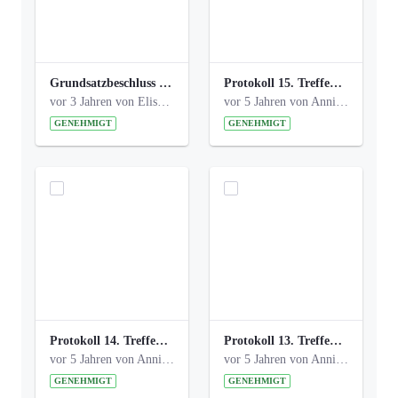
Grundsatzbeschluss Bismarckplatz_440_2021.pdf
Protokoll 15. Treffen 20161006 AG Bismarckplatz.pdf
vor 3 Jahren von Elisa Söll
vor 5 Jahren von Anni Schlumberger
GENEHMIGT
GENEHMIGT
Protokoll 14. Treffen 20160613 AG Bismarckplatz.pdf
Protokoll 13. Treffen 20151130 AG Bismarckplatz.pdf
vor 5 Jahren von Anni Schlumberger
vor 5 Jahren von Anni Schlumberger
GENEHMIGT
GENEHMIGT