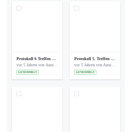
Protokoll 6 Treffen 20150205 AG Bismarckplatz.pdf
Protokoll 5. Treffen 20141208 AG Bismarkplatz.pdf
vor 5 Jahren von Anni Schlumberger
vor 5 Jahren von Anni Schlumberger
GENEHMIGT
GENEHMIGT