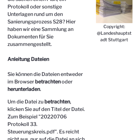
Protokoll oder sonstige
Unterlagen rund um den
Sanierungsprozess S28? Hier
Copyright:
haben wir eine Sammlung an
@Landeshauptst
Dokumenten für Sie
adt Stuttgart
zusammengestellt.
Anleitung Dateien
Sie können die Dateien entweder
im Browser
betrachten
oder
herunterladen
.
Um die Datei zu
betrachten
,
klicken Sie auf den Titel der Datei.
Zum Beispiel "
20220706
Protokoll 33.
Steuerungskreis.pdf". Es reicht
nicht aus, nur auf die Datei an sich