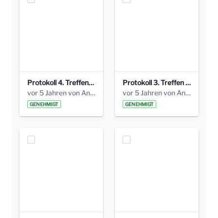
Protokoll 4. Treffen_20141113 AG Bismarckplatz.pdf
Protokoll 3. Treffen 20141016 AG Bismarckplatz.pdf
vor 5 Jahren von Anni Schlumberger
vor 5 Jahren von Anni Schlumberger
GENEHMIGT
GENEHMIGT