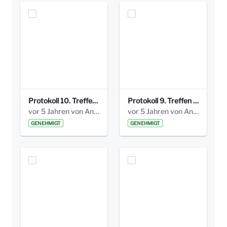
Protokoll 10. Treffen 20150720 AG Bismarckplatz.pdf
Protokoll 9. Treffen 20150528 AG Bismarckplatz.pdf
vor 5 Jahren von Anni Schlumberger
vor 5 Jahren von Anni Schlumberger
GENEHMIGT
GENEHMIGT