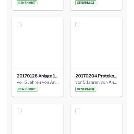
GENEHMIGT
GENEHMIGT
20170126 Anlage 1_Kinderbeteiligung_Olga_Areal_Auswertung.pdf
20170204 Protokoll Workshop 2 Promenade Schloßstraße .pdf
vor 5 Jahren von Anni Schlumberger
vor 5 Jahren von Anni Schlumberger
GENEHMIGT
GENEHMIGT