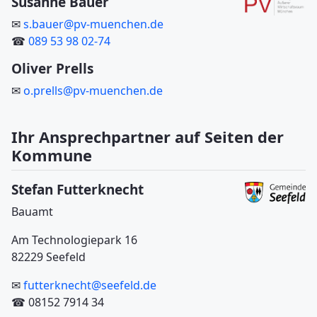
Susanne Bauer
✉
s.bauer@pv-muenchen.de
☎
089 53 98 02-74
Oliver Prells
✉
o.prells@pv-muenchen.de
Ihr Ansprechpartner auf Seiten der
Kommune
Stefan Futterknecht
Bauamt
Am Technologiepark 16
82229 Seefeld
✉
futterknecht@seefeld.de
☎ 08152 7914 34