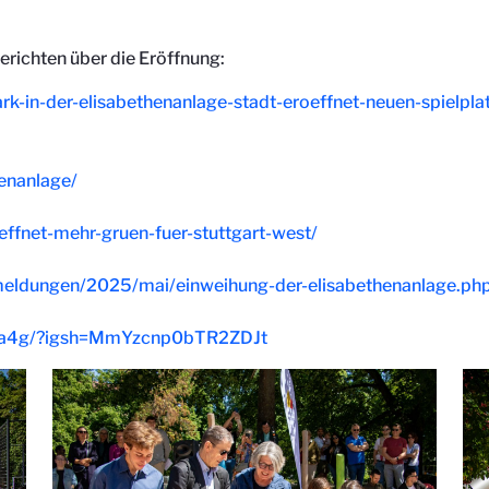
erichten über die Eröffnung:
park-in-der-elisabethenanlage-stadt-eroeffnet-neuen-spielpl
henanlage/
oeffnet-mehr-gruen-fuer-stuttgart-west/
e-meldungen/2025/mai/einweihung-der-elisabethenanlage.ph
dsa4g/?igsh=MmYzcnp0bTR2ZDJt