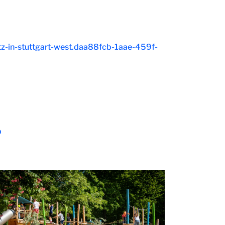
atz-in-stuttgart-west.daa88fcb-1aae-459f-
p