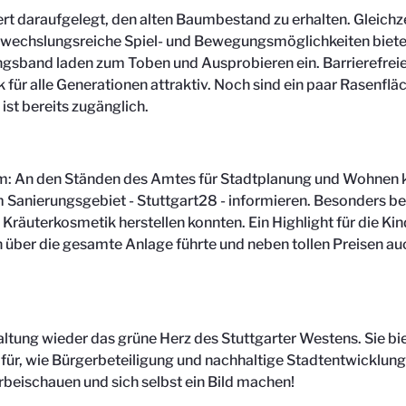
daraufgelegt, den alten Baumbestand zu erhalten. Gleichzeiti
bwechslungsreiche Spiel- und Bewegungsmöglichkeiten bietet
gsband laden zum Toben und Ausprobieren ein. Barrierefreie
für alle Generationen attraktiv. Noch sind ein paar Rasenflä
ist bereits zugänglich.
: An den Ständen des Amtes für Stadtplanung und Wohnen ko
 Sanierungsgebiet - Stuttgart28 - informieren. Besonders b
räuterkosmetik herstellen konnten. Ein Highlight für die Kin
n über die gesamte Anlage führte und neben tollen Preisen auc
taltung wieder das grüne Herz des Stuttgarter Westens. Sie
dafür, wie Bürgerbeteiligung und nachhaltige Stadtentwicklu
rbeischauen und sich selbst ein Bild machen!