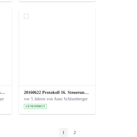
20160928 Protokoll 17. Steuerungskreis.pdf
20160622 Protokoll 16. Steuerungskreis.pdf
ger
vor 5 Jahren von Anni Schlumberger
GENEHMIGT
1
2
Seite
Seite