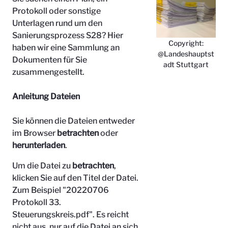
Protokoll oder sonstige
Unterlagen rund um den
Sanierungsprozess S28? Hier
Copyright:
haben wir eine Sammlung an
@Landeshauptst
Dokumenten für Sie
adt Stuttgart
zusammengestellt.
Anleitung Dateien
Sie können die Dateien entweder
im Browser
betrachten
oder
herunterladen
.
Um die Datei zu
betrachten
,
klicken Sie auf den Titel der Datei.
Zum Beispiel "
20220706
Protokoll 33.
Steuerungskreis.pdf". Es reicht
nicht aus, nur auf die Datei an sich