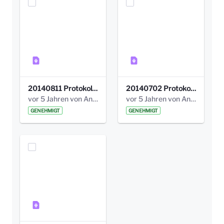
20140811 Protokoll Park am Gesundheitsamt 02.pdf
20140702 Protokoll Park am Gesundheitsam 01.pdf
vor 5 Jahren von Anni Schlumberger
vor 5 Jahren von Anni Schlumberger
GENEHMIGT
GENEHMIGT