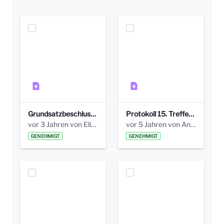
Grundsatzbeschluss Bismarckplatz_440_2021.pdf
Protokoll 15. Treffen 20161006 AG Bismarckplatz.pdf
vor 3 Jahren von Elisa Söll
vor 5 Jahren von Anni Schlumberger
GENEHMIGT
GENEHMIGT