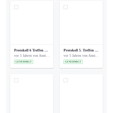
Protokoll 6 Treffen 20150205 AG Bismarckplatz.pdf
Protokoll 5. Treffen 20141208 AG Bismarkplatz.pdf
vor 5 Jahren von Anni Schlumberger
vor 5 Jahren von Anni Schlumberger
GENEHMIGT
GENEHMIGT