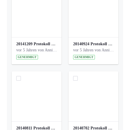
20141209 Protokoll Park am Gesundheitsamt 04.pdf
20140924 Protokoll Park am Gesundheitsamt 03.pdf
vor 5 Jahren von Anni Schlumberger
vor 5 Jahren von Anni Schlumberger
GENEHMIGT
GENEHMIGT
20140811 Protokoll Park am Gesundheitsamt 02.pdf
20140702 Protokoll Park am Gesundheitsam 01.pdf