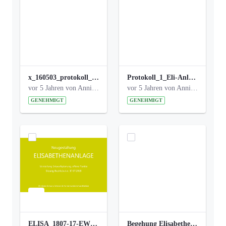
x_160503_protokoll_infoabend.pdf
Protokoll_1_Eli-Anlage_final.pdf
vor 5 Jahren von Anni Schlumberger
vor 5 Jahren von Anni Schlumberger
GENEHMIGT
GENEHMIGT
ELISA_1807-17-EW_BEZIRK-kl_compressed.pdf
Begehung Elisabethenanlage 1.8.17_Protokoll .pdf