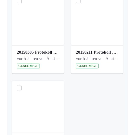
20150305 Protokoll Bismarckplatz _UrbanG_01.pdf
20150211 Protokoll Bismarckplatz_Jugend_02b.pdf
vor 5 Jahren von Anni Schlumberger
vor 5 Jahren von Anni Schlumberger
GENEHMIGT
GENEHMIGT