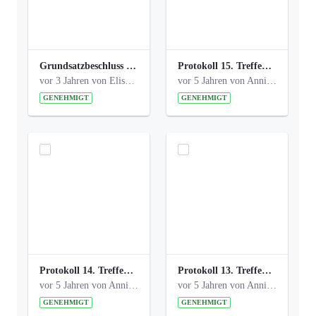
Grundsatzbeschluss Bismarckplatz_440_2021.pdf
Protokoll 15. Treffen 20161006 AG Bismarckplatz.pdf
vor 3 Jahren von Elisa Söll
vor 5 Jahren von Anni Schlumberger
GENEHMIGT
GENEHMIGT
Protokoll 14. Treffen 20160613 AG Bismarckplatz.pdf
Protokoll 13. Treffen 20151130 AG Bismarckplatz.pdf
vor 5 Jahren von Anni Schlumberger
vor 5 Jahren von Anni Schlumberger
GENEHMIGT
GENEHMIGT