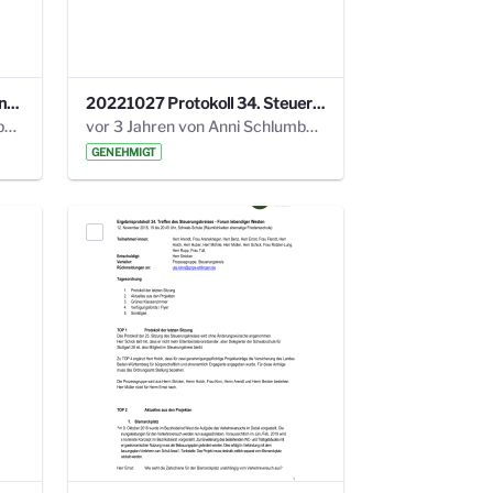
220113 Protokoll 32. Steuerungskreis.pdf
20221027 Protokoll 34. Steuerungskreis.pdf
vor 2 Jahren von Anni Schlumberger
vor 3 Jahren von Anni Schlumberger
GENEHMIGT