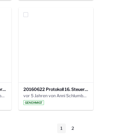
20160928 Protokoll 17. Steuerungskreis.pdf
20160622 Protokoll 16. Steuerungskreis.pdf
vor 5 Jahren von Anni Schlumberger
vor 5 Jahren von Anni Schlumberger
GENEHMIGT
1
2
Seite
Seite