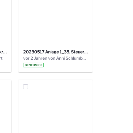
24_4_3 Protokoll Steuerungskreis.pdf
20230517 Anlage 1_35. Steuerungskreis.pdf
rt
vor 2 Jahren von Anni Schlumberger
GENEHMIGT