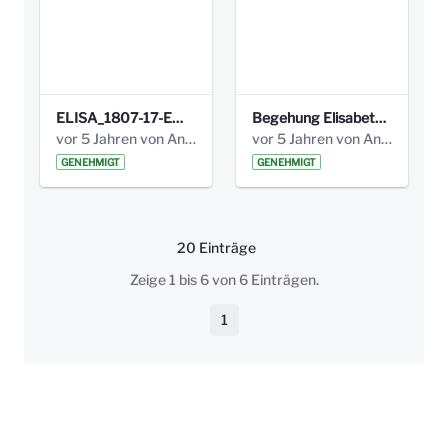
ELISA_1807-17-EW_BEZIRK-kl_compressed.pdf
Begehung Elisabethenanlage 1.8.17_Protokoll .pdf
vor 5 Jahren von Anni Schlumberger
vor 5 Jahren von Anni Schlumberger
GENEHMIGT
GENEHMIGT
20 Einträge
Pro Seite
Zeige 1 bis 6 von 6 Einträgen.
1
Seite