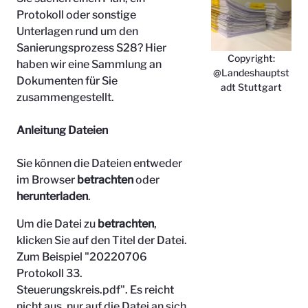
Protokoll oder sonstige
Unterlagen rund um den
Sanierungsprozess S28? Hier
Copyright:
haben wir eine Sammlung an
@Landeshauptst
Dokumenten für Sie
adt Stuttgart
zusammengestellt.
Anleitung Dateien
Sie können die Dateien entweder
im Browser
betrachten
oder
herunterladen
.
Um die Datei zu
betrachten
,
klicken Sie auf den Titel der Datei.
Zum Beispiel "
20220706
Protokoll 33.
Steuerungskreis.pdf". Es reicht
nicht aus, nur auf die Datei an sich