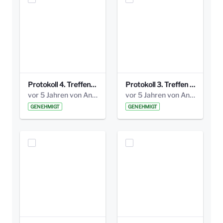
Protokoll 4. Treffen_20141113 AG Bismarckplatz.pdf
Protokoll 3. Treffen 20141016 AG Bismarckplatz.pdf
vor 5 Jahren von Anni Schlumberger
vor 5 Jahren von Anni Schlumberger
GENEHMIGT
GENEHMIGT