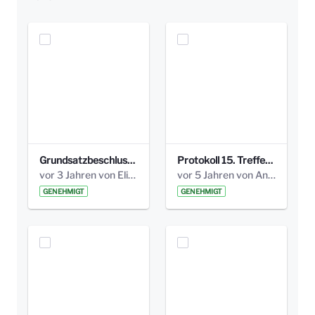
Grundsatzbeschluss Bismarckplatz_440_2021.pdf
Protokoll 15. Treffen 20161006 AG Bismarckplatz.pdf
vor 3 Jahren von Elisa Söll
vor 5 Jahren von Anni Schlumberger
GENEHMIGT
GENEHMIGT