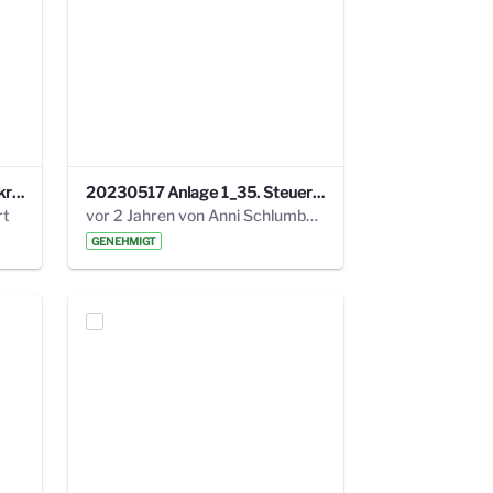
24_4_3 Protokoll Steuerungskreis.pdf
20230517 Anlage 1_35. Steuerungskreis.pdf
rt
vor 2 Jahren von Anni Schlumberger
GENEHMIGT