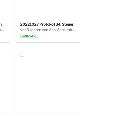
220113 Protokoll 32. Steuerungskreis.pdf
20221027 Protokoll 34. Steuerungskreis.pdf
vor 2 Jahren von Anni Schlumberger
vor 3 Jahren von Anni Schlumberger
GENEHMIGT