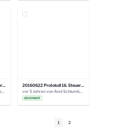
20160928 Protokoll 17. Steuerungskreis.pdf
20160622 Protokoll 16. Steuerungskreis.pdf
vor 5 Jahren von Anni Schlumberger
vor 5 Jahren von Anni Schlumberger
GENEHMIGT
1
2
Seite
Seite