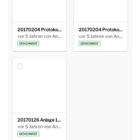
20170204 Protokoll Workshop 2 Promenade Schloßstraße .pdf
20170204 Protokoll Workshop 2 Promenade Schloßstraße (1).pdf
vor 5 Jahren von Anni Schlumberger
vor 5 Jahren von Anni Schlumberger
GENEHMIGT
GENEHMIGT
20170126 Anlage 1_Kinderbeteiligung_Olga_Areal_Auswertung.pdf
vor 5 Jahren von Anni Schlumberger
GENEHMIGT