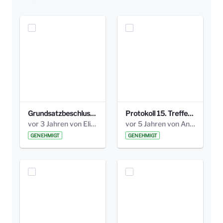
Grundsatzbeschluss Bismarckplatz_440_2021.pdf
Protokoll 15. Treffen 20161006 AG Bismarckplatz.pdf
vor 3 Jahren von Elisa Söll
vor 5 Jahren von Anni Schlumberger
GENEHMIGT
GENEHMIGT