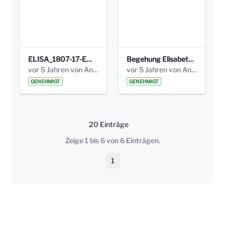
ELISA_1807-17-EW_BEZIRK-kl_compressed.pdf
Begehung Elisabethenanlage 1.8.17_Protokoll .pdf
vor 5 Jahren von Anni Schlumberger
vor 5 Jahren von Anni Schlumberger
GENEHMIGT
GENEHMIGT
20 Einträge
Pro Seite
Zeige 1 bis 6 von 6 Einträgen.
1
Seite