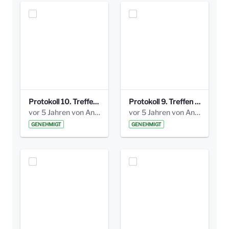
Protokoll 10. Treffen 20150720 AG Bismarckplatz.pdf
Protokoll 9. Treffen 20150528 AG Bismarckplatz.pdf
vor 5 Jahren von Anni Schlumberger
vor 5 Jahren von Anni Schlumberger
GENEHMIGT
GENEHMIGT