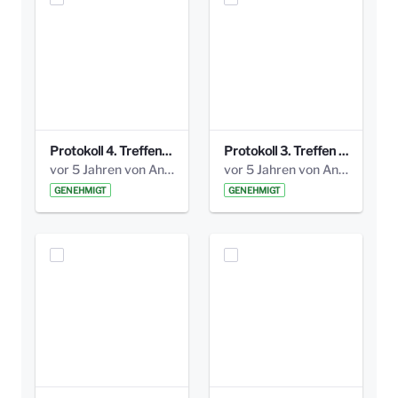
Protokoll 4. Treffen_20141113 AG Bismarckplatz.pdf
Protokoll 3. Treffen 20141016 AG Bismarckplatz.pdf
vor 5 Jahren von Anni Schlumberger
vor 5 Jahren von Anni Schlumberger
GENEHMIGT
GENEHMIGT