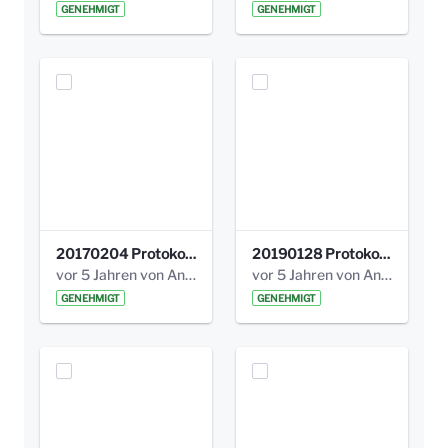
GENEHMIGT
GENEHMIGT
20170204 Protokoll Workshop 2 Promenade Schloßstraße .pdf
20190128 Protokoll der Projektgruppe Olgäle.pdf
vor 5 Jahren von Anni Schlumberger
vor 5 Jahren von Anni Schlumberger
GENEHMIGT
GENEHMIGT