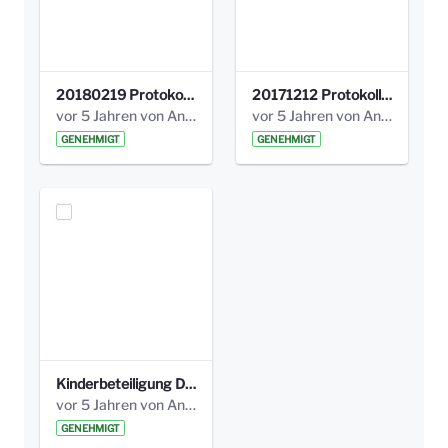
20180219 Protokoll der Projektgruppe Olgaele2012.pdf
20171212 Protokoll-Klettergerüst-3b-neu-.pdf
vor 5 Jahren von Anni Schlumberger
vor 5 Jahren von Anni Schlumberger
GENEHMIGT
GENEHMIGT
Kinderbeteiligung Dez. 17 _Abstimmung Klettergerüst.pdf
vor 5 Jahren von Anni Schlumberger
GENEHMIGT