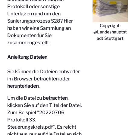
Protokoll oder sonstige
Unterlagen rund um den
Sanierungsprozess S28? Hier
Copyright:
haben wir eine Sammlung an
@Landeshauptst
Dokumenten für Sie
adt Stuttgart
zusammengestellt.
Anleitung Dateien
Sie können die Dateien entweder
im Browser
betrachten
oder
herunterladen
.
Um die Datei zu
betrachten
,
klicken Sie auf den Titel der Datei.
Zum Beispiel "
20220706
Protokoll 33.
Steuerungskreis.pdf". Es reicht
nicht aus, nur auf die Datei an sich