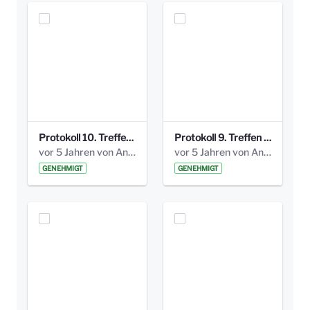
Protokoll 10. Treffen 20150720 AG Bismarckplatz.pdf
Protokoll 9. Treffen 20150528 AG Bismarckplatz.pdf
vor 5 Jahren von Anni Schlumberger
vor 5 Jahren von Anni Schlumberger
GENEHMIGT
GENEHMIGT