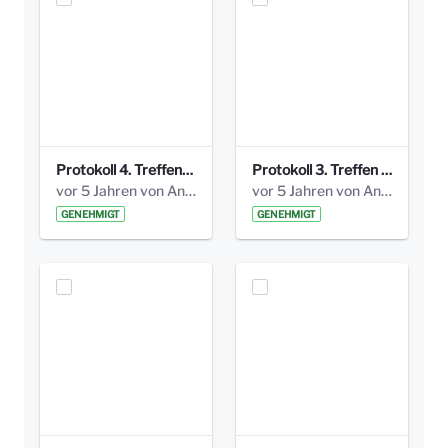
Protokoll 4. Treffen_20141113 AG Bismarckplatz.pdf
Protokoll 3. Treffen 20141016 AG Bismarckplatz.pdf
vor 5 Jahren von Anni Schlumberger
vor 5 Jahren von Anni Schlumberger
GENEHMIGT
GENEHMIGT