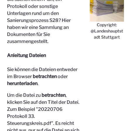
Protokoll oder sonstige
Unterlagen rund um den
Sanierungsprozess S28? Hier
Copyright:
haben wir eine Sammlung an
@Landeshauptst
Dokumenten für Sie
adt Stuttgart
zusammengestellt.
Anleitung Dateien
Sie können die Dateien entweder
im Browser
betrachten
oder
herunterladen
.
Um die Datei zu
betrachten
,
klicken Sie auf den Titel der Datei.
Zum Beispiel "
20220706
Protokoll 33.
Steuerungskreis.pdf". Es reicht
nicht aus, nur auf die Datei an sich