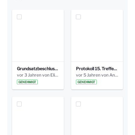
Grundsatzbeschluss Bismarckplatz_440_2021.pdf
Protokoll 15. Treffen 20161006 AG Bismarckplatz.pdf
vor 3 Jahren von Elisa Söll
vor 5 Jahren von Anni Schlumberger
GENEHMIGT
GENEHMIGT