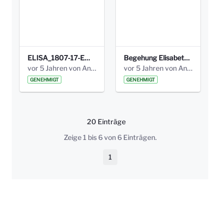
ELISA_1807-17-EW_BEZIRK-kl_compressed.pdf
Begehung Elisabethenanlage 1.8.17_Protokoll .pdf
vor 5 Jahren von Anni Schlumberger
vor 5 Jahren von Anni Schlumberger
GENEHMIGT
GENEHMIGT
20 Einträge
Pro Seite
Zeige 1 bis 6 von 6 Einträgen.
1
Seite