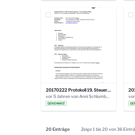
20170222 Protokoll 19. Steuerungskreis.pdf
vor 5 Jahren von Anni Schlumberger
GENEHMIGT
GE
20 Einträge
Zeige 1 bis 20 von 36 Eintr
Pro Seite