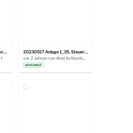
24_4_3 Protokoll Steuerungskreis.pdf
20230517 Anlage 1_35. Steuerungskreis.pdf
rt
vor 2 Jahren von Anni Schlumberger
GENEHMIGT