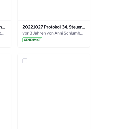
220113 Protokoll 32. Steuerungskreis.pdf
20221027 Protokoll 34. Steuerungskreis.pdf
vor 2 Jahren von Anni Schlumberger
vor 3 Jahren von Anni Schlumberger
GENEHMIGT