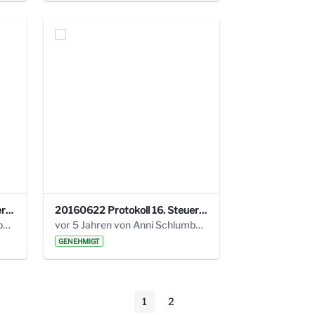
20160928 Protokoll 17. Steuerungskreis.pdf
20160622 Protokoll 16. Steuerungskreis.pdf
vor 5 Jahren von Anni Schlumberger
vor 5 Jahren von Anni Schlumberger
GENEHMIGT
1
2
Seite
Seite