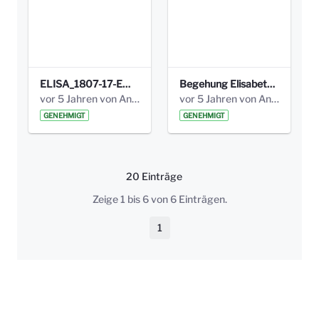
ELISA_1807-17-EW_BEZIRK-kl_compressed.pdf
Begehung Elisabethenanlage 1.8.17_Protokoll .pdf
vor 5 Jahren von Anni Schlumberger
vor 5 Jahren von Anni Schlumberger
GENEHMIGT
GENEHMIGT
20 Einträge
Pro Seite
Zeige 1 bis 6 von 6 Einträgen.
1
Seite