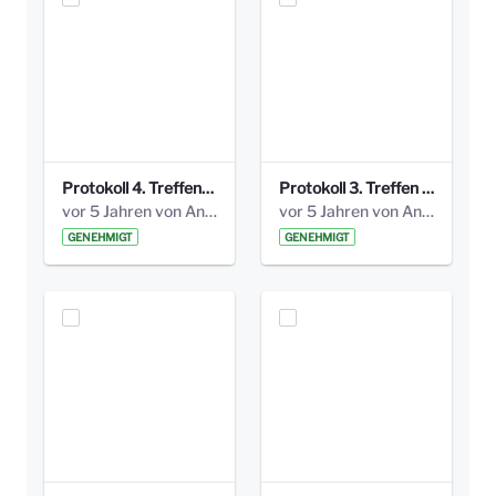
Protokoll 4. Treffen_20141113 AG Bismarckplatz.pdf
Protokoll 3. Treffen 20141016 AG Bismarckplatz.pdf
vor 5 Jahren von Anni Schlumberger
vor 5 Jahren von Anni Schlumberger
GENEHMIGT
GENEHMIGT