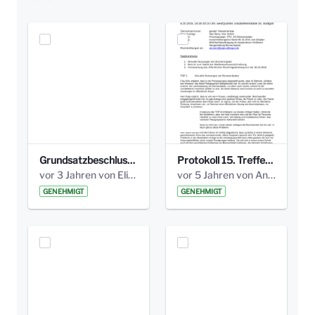
Grundsatzbeschluss Bismarckplatz_440_2021.pdf
Protokoll 15. Treffen 20161006 AG Bismarckplatz.pdf
vor 3 Jahren von Elisa Söll
vor 5 Jahren von Anni Schlumberger
GENEHMIGT
GENEHMIGT