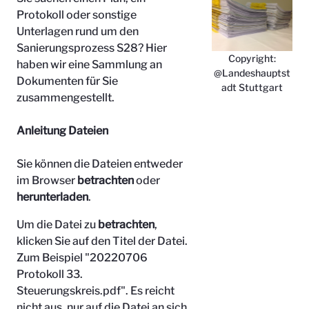
Protokoll oder sonstige
Unterlagen rund um den
Sanierungsprozess S28? Hier
Copyright:
haben wir eine Sammlung an
@Landeshauptst
Dokumenten für Sie
adt Stuttgart
zusammengestellt.
Anleitung Dateien
Sie können die Dateien entweder
im Browser
betrachten
oder
herunterladen
.
Um die Datei zu
betrachten
,
klicken Sie auf den Titel der Datei.
Zum Beispiel "
20220706
Protokoll 33.
Steuerungskreis.pdf". Es reicht
nicht aus, nur auf die Datei an sich