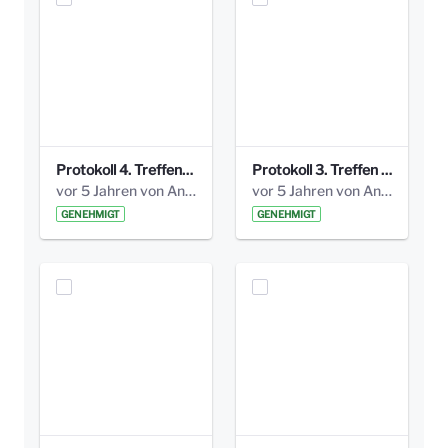
Protokoll 4. Treffen_20141113 AG Bismarckplatz.pdf
Protokoll 3. Treffen 20141016 AG Bismarckplatz.pdf
vor 5 Jahren von Anni Schlumberger
vor 5 Jahren von Anni Schlumberger
GENEHMIGT
GENEHMIGT