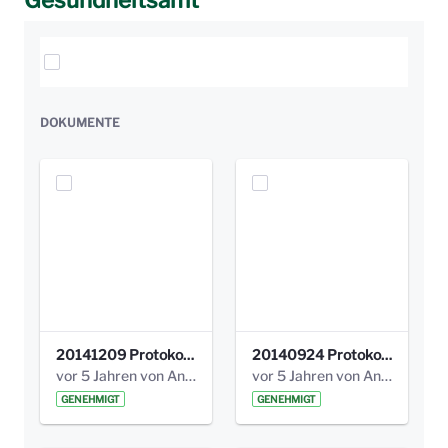
Gesundheitsamt
Elemente auswählen
DOKUMENTE
20141209 Protokoll Park am Gesundheitsamt 04.pdf
20140924 Protokoll Park am Gesundheitsamt 03.pdf
vor 5 Jahren von Anni Schlumberger
vor 5 Jahren von Anni Schlumberger
GENEHMIGT
GENEHMIGT