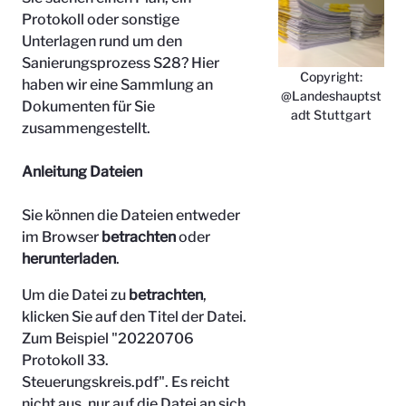
Protokoll oder sonstige
Unterlagen rund um den
Sanierungsprozess S28? Hier
Copyright:
haben wir eine Sammlung an
@Landeshauptst
Dokumenten für Sie
adt Stuttgart
zusammengestellt.
Anleitung Dateien
Sie können die Dateien entweder
im Browser
betrachten
oder
herunterladen
.
Um die Datei zu
betrachten
,
klicken Sie auf den Titel der Datei.
Zum Beispiel "
20220706
Protokoll 33.
Steuerungskreis.pdf". Es reicht
nicht aus, nur auf die Datei an sich