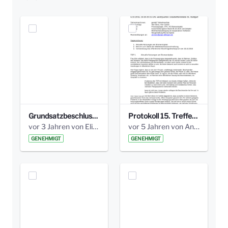
Grundsatzbeschluss Bismarckplatz_440_2021.pdf
Protokoll 15. Treffen 20161006 AG Bismarckplatz.pdf
vor 3 Jahren von Elisa Söll
vor 5 Jahren von Anni Schlumberger
GENEHMIGT
GENEHMIGT