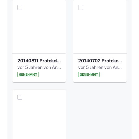
20140811 Protokoll Park am Gesundheitsamt 02.pdf
20140702 Protokoll Park am Gesundheitsam 01.pdf
vor 5 Jahren von Anni Schlumberger
vor 5 Jahren von Anni Schlumberger
GENEHMIGT
GENEHMIGT