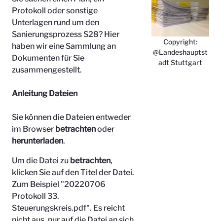
Protokoll oder sonstige
Unterlagen rund um den
Sanierungsprozess S28? Hier
Copyright:
haben wir eine Sammlung an
@Landeshauptst
Dokumenten für Sie
adt Stuttgart
zusammengestellt.
Anleitung Dateien
Sie können die Dateien entweder
im Browser
betrachten
oder
herunterladen
.
Um die Datei zu
betrachten
,
klicken Sie auf den Titel der Datei.
Zum Beispiel "
20220706
Protokoll 33.
Steuerungskreis.pdf". Es reicht
nicht aus, nur auf die Datei an sich