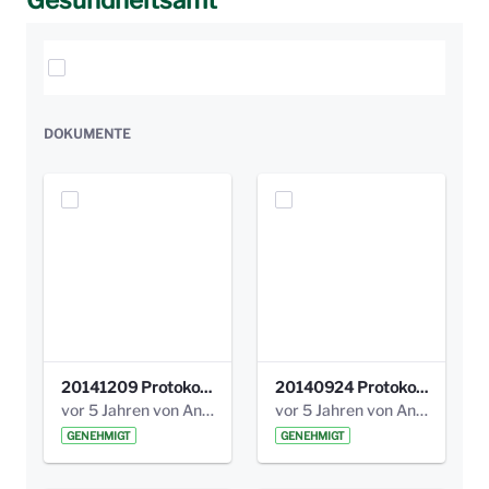
Gesundheitsamt
Elemente auswählen
DOKUMENTE
20141209 Protokoll Park am Gesundheitsamt 04.pdf
20140924 Protokoll Park am Gesundheitsamt 03.pdf
vor 5 Jahren von Anni Schlumberger
vor 5 Jahren von Anni Schlumberger
GENEHMIGT
GENEHMIGT