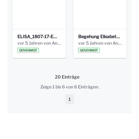
ELISA_1807-17-EW_BEZIRK-kl_compressed.pdf
Begehung Elisabethenanlage 1.8.17_Protokoll .pdf
vor 5 Jahren von Anni Schlumberger
vor 5 Jahren von Anni Schlumberger
GENEHMIGT
GENEHMIGT
20 Einträge
Pro Seite
Zeige 1 bis 6 von 6 Einträgen.
1
Seite