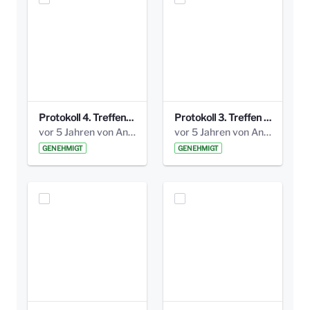
Protokoll 4. Treffen_20141113 AG Bismarckplatz.pdf
Protokoll 3. Treffen 20141016 AG Bismarckplatz.pdf
vor 5 Jahren von Anni Schlumberger
vor 5 Jahren von Anni Schlumberger
GENEHMIGT
GENEHMIGT