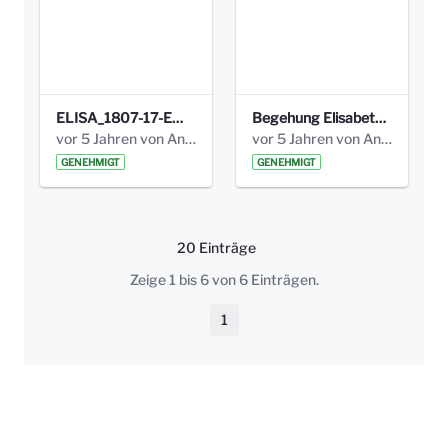
ELISA_1807-17-EW_BEZIRK-kl_compressed.pdf
Begehung Elisabethenanlage 1.8.17_Protokoll .pdf
vor 5 Jahren von Anni Schlumberger
vor 5 Jahren von Anni Schlumberger
GENEHMIGT
GENEHMIGT
20 Einträge
Pro Seite
Zeige 1 bis 6 von 6 Einträgen.
1
Seite