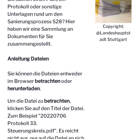
Protokoll oder sonstige
Unterlagen rund um den
Sanierungsprozess S28? Hier
Copyright:
haben wir eine Sammlung an
@Landeshauptst
Dokumenten für Sie
adt Stuttgart
zusammengestellt.
Anleitung Dateien
Sie können die Dateien entweder
im Browser
betrachten
oder
herunterladen
.
Um die Datei zu
betrachten
,
klicken Sie auf den Titel der Datei.
Zum Beispiel "
20220706
Protokoll 33.
Steuerungskreis.pdf". Es reicht
nicht aus, nur auf die Datei an sich