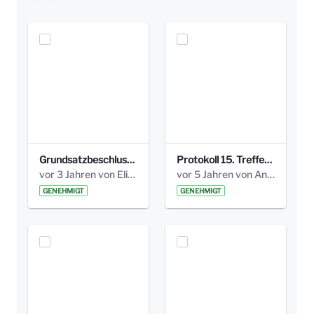
Grundsatzbeschluss Bismarckplatz_440_2021.pdf
Protokoll 15. Treffen 20161006 AG Bismarckplatz.pdf
vor 3 Jahren von Elisa Söll
vor 5 Jahren von Anni Schlumberger
GENEHMIGT
GENEHMIGT