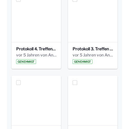
Protokoll 4. Treffen_20141113 AG Bismarckplatz.pdf
Protokoll 3. Treffen 20141016 AG Bismarckplatz.pdf
vor 5 Jahren von Anni Schlumberger
vor 5 Jahren von Anni Schlumberger
GENEHMIGT
GENEHMIGT