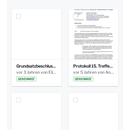
Grundsatzbeschluss Bismarckplatz_440_2021.pdf
Protokoll 15. Treffen 20161006 AG Bismarckplatz.pdf
vor 3 Jahren von Elisa Söll
vor 5 Jahren von Anni Schlumberger
GENEHMIGT
GENEHMIGT