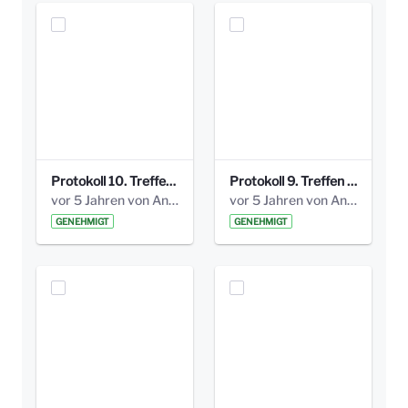
Protokoll 10. Treffen 20150720 AG Bismarckplatz.pdf
Protokoll 9. Treffen 20150528 AG Bismarckplatz.pdf
vor 5 Jahren von Anni Schlumberger
vor 5 Jahren von Anni Schlumberger
GENEHMIGT
GENEHMIGT