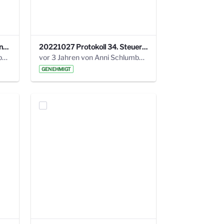
220113 Protokoll 32. Steuerungskreis.pdf
20221027 Protokoll 34. Steuerungskreis.pdf
vor 2 Jahren von Anni Schlumberger
vor 3 Jahren von Anni Schlumberger
GENEHMIGT