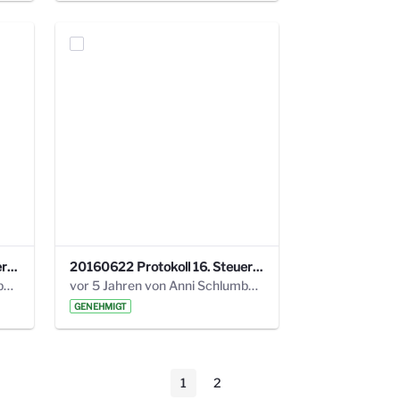
20160928 Protokoll 17. Steuerungskreis.pdf
20160622 Protokoll 16. Steuerungskreis.pdf
vor 5 Jahren von Anni Schlumberger
vor 5 Jahren von Anni Schlumberger
GENEHMIGT
1
2
Seite
Seite