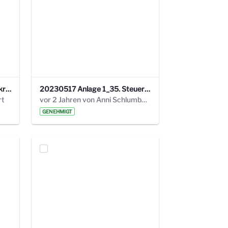
24_4_3 Protokoll Steuerungskreis.pdf
20230517 Anlage 1_35. Steuerungskreis.pdf
rt
vor 2 Jahren von Anni Schlumberger
GENEHMIGT