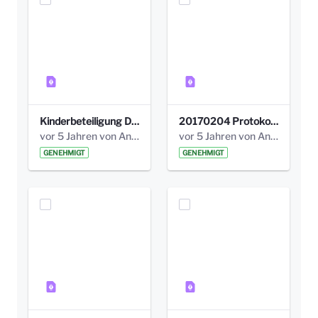
Kinderbeteiligung Dez. 17 _Abstimmung Klettergerüst.pdf
20170204 Protokoll Workshop 2 Promenade Schloßstraße (1).pdf
vor 5 Jahren von Anni Schlumberger
vor 5 Jahren von Anni Schlumberger
GENEHMIGT
GENEHMIGT