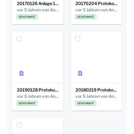
20170126 Anlage 1_Kinderbeteiligung_Olga_Areal_Auswertung.pdf
20170204 Protokoll Workshop 2 Promenade Schloßstraße .pdf
vor 5 Jahren von Anni Schlumberger
vor 5 Jahren von Anni Schlumberger
GENEHMIGT
GENEHMIGT
20190128 Protokoll der Projektgruppe Olgäle.pdf
20180219 Protokoll der Projektgruppe Olgaele2012.pdf
vor 5 Jahren von Anni Schlumberger
vor 5 Jahren von Anni Schlumberger
GENEHMIGT
GENEHMIGT