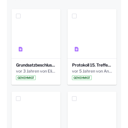
Grundsatzbeschluss Bismarckplatz_440_2021.pdf
Protokoll 15. Treffen 20161006 AG Bismarckplatz.pdf
vor 3 Jahren von Elisa Söll
vor 5 Jahren von Anni Schlumberger
GENEHMIGT
GENEHMIGT