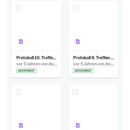
Protokoll 10. Treffen 20150720 AG Bismarckplatz.pdf
Protokoll 9. Treffen 20150528 AG Bismarckplatz.pdf
vor 5 Jahren von Anni Schlumberger
vor 5 Jahren von Anni Schlumberger
GENEHMIGT
GENEHMIGT