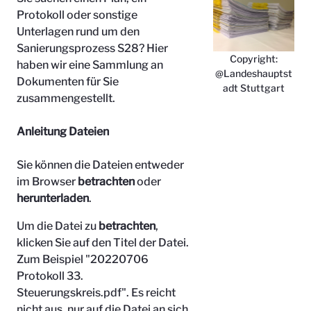
Protokoll oder sonstige
Unterlagen rund um den
Sanierungsprozess S28? Hier
Copyright:
haben wir eine Sammlung an
@Landeshauptst
Dokumenten für Sie
adt Stuttgart
zusammengestellt.
Anleitung Dateien
Sie können die Dateien entweder
im Browser
betrachten
oder
herunterladen
.
Um die Datei zu
betrachten
,
klicken Sie auf den Titel der Datei.
Zum Beispiel "
20220706
Protokoll 33.
Steuerungskreis.pdf". Es reicht
nicht aus, nur auf die Datei an sich