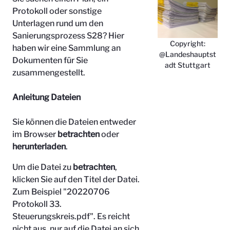
Protokoll oder sonstige
Unterlagen rund um den
Sanierungsprozess S28? Hier
Copyright:
haben wir eine Sammlung an
@Landeshauptst
Dokumenten für Sie
adt Stuttgart
zusammengestellt.
Anleitung Dateien
Sie können die Dateien entweder
im Browser
betrachten
oder
herunterladen
.
Um die Datei zu
betrachten
,
klicken Sie auf den Titel der Datei.
Zum Beispiel "
20220706
Protokoll 33.
Steuerungskreis.pdf". Es reicht
nicht aus, nur auf die Datei an sich