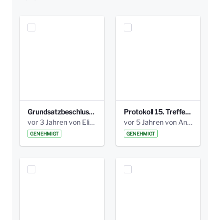
Grundsatzbeschluss Bismarckplatz_440_2021.pdf
Protokoll 15. Treffen 20161006 AG Bismarckplatz.pdf
vor 3 Jahren von Elisa Söll
vor 5 Jahren von Anni Schlumberger
GENEHMIGT
GENEHMIGT