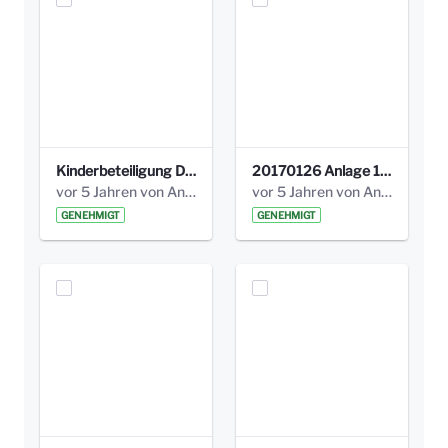
Kinderbeteiligung Dez. 17 _Abstimmung Klettergerüst.pdf
20170126 Anlage 1_Kinderbeteiligung_Olga_Areal_Auswertung.pdf
vor 5 Jahren von Anni Schlumberger
vor 5 Jahren von Anni Schlumberger
GENEHMIGT
GENEHMIGT