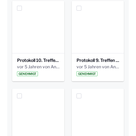
Protokoll 10. Treffen 20150720 AG Bismarckplatz.pdf
Protokoll 9. Treffen 20150528 AG Bismarckplatz.pdf
vor 5 Jahren von Anni Schlumberger
vor 5 Jahren von Anni Schlumberger
GENEHMIGT
GENEHMIGT