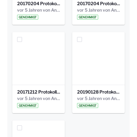
20170204 Protokoll Workshop 2 Promenade Schloßstraße .pdf
20170204 Protokoll Workshop 2 Promenade Schloßstraße (1).pdf
vor 5 Jahren von Anni Schlumberger
vor 5 Jahren von Anni Schlumberger
GENEHMIGT
GENEHMIGT
20171212 Protokoll-Klettergerüst-3b-neu-.pdf
20190128 Protokoll der Projektgruppe Olgäle.pdf
vor 5 Jahren von Anni Schlumberger
vor 5 Jahren von Anni Schlumberger
GENEHMIGT
GENEHMIGT