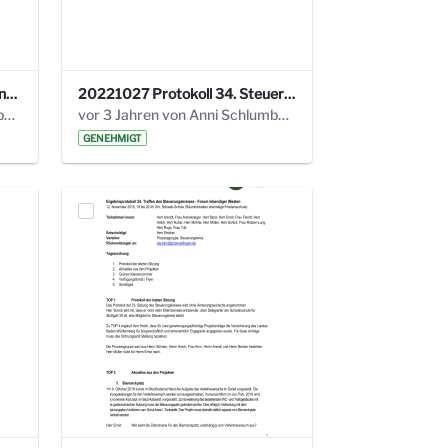
220113 Protokoll 32. Steuerungskreis.pdf
20221027 Protokoll 34. Steuerungskreis.pdf
vor 2 Jahren von Anni Schlumberger
vor 3 Jahren von Anni Schlumberger
GENEHMIGT