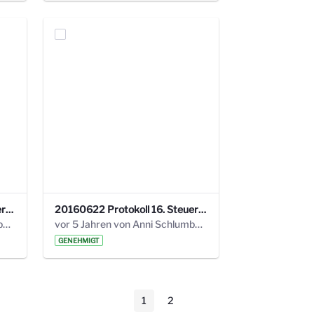
20160928 Protokoll 17. Steuerungskreis.pdf
20160622 Protokoll 16. Steuerungskreis.pdf
vor 5 Jahren von Anni Schlumberger
vor 5 Jahren von Anni Schlumberger
GENEHMIGT
1
2
Seite
Seite