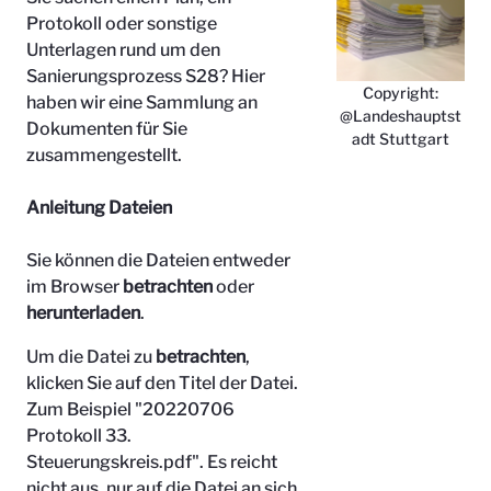
Protokoll oder sonstige
Unterlagen rund um den
Sanierungsprozess S28? Hier
Copyright:
haben wir eine Sammlung an
@Landeshauptst
Dokumenten für Sie
adt Stuttgart
zusammengestellt.
Anleitung Dateien
Sie können die Dateien entweder
im Browser
betrachten
oder
herunterladen
.
Um die Datei zu
betrachten
,
klicken Sie auf den Titel der Datei.
Zum Beispiel "
20220706
Protokoll 33.
Steuerungskreis.pdf". Es reicht
nicht aus, nur auf die Datei an sich