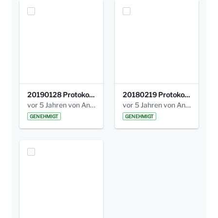
20190128 Protokoll der Projektgruppe Olgäle.pdf
20180219 Protokoll der Projektgruppe Olgaele2012.pdf
vor 5 Jahren von Anni Schlumberger
vor 5 Jahren von Anni Schlumberger
GENEHMIGT
GENEHMIGT