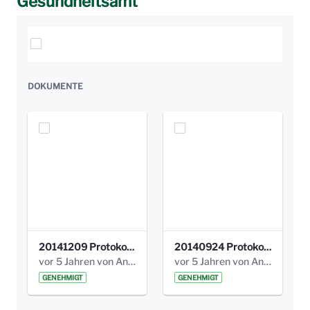
Gesundheitsamt
Elemente auswählen
DOKUMENTE
20141209 Protokoll Park am Gesundheitsamt 04.pdf
20140924 Protokoll Park am Gesundheitsamt 03.pdf
vor 5 Jahren von Anni Schlumberger
vor 5 Jahren von Anni Schlumberger
GENEHMIGT
GENEHMIGT