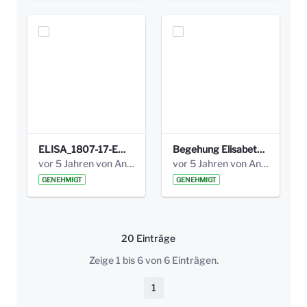
ELISA_1807-17-EW_BEZIRK-kl_compressed.pdf
Begehung Elisabethenanlage 1.8.17_Protokoll .pdf
vor 5 Jahren von Anni Schlumberger
vor 5 Jahren von Anni Schlumberger
GENEHMIGT
GENEHMIGT
20 Einträge
Pro Seite
Zeige 1 bis 6 von 6 Einträgen.
1
Seite