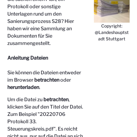
Protokoll oder sonstige
Unterlagen rund um den
Sanierungsprozess S28? Hier
Copyright:
haben wir eine Sammlung an
@Landeshauptst
Dokumenten für Sie
adt Stuttgart
zusammengestellt.
Anleitung Dateien
Sie können die Dateien entweder
im Browser
betrachten
oder
herunterladen
.
Um die Datei zu
betrachten
,
klicken Sie auf den Titel der Datei.
Zum Beispiel "
20220706
Protokoll 33.
Steuerungskreis.pdf". Es reicht
nicht aus, nur auf die Datei an sich