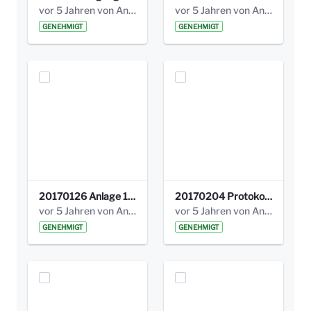
vor 5 Jahren von Anni Schlumberger
vor 5 Jahren von Anni Schlumberger
GENEHMIGT
GENEHMIGT
20170126 Anlage 1_Kinderbeteiligung_Olga_Areal_Auswertung.pdf
20170204 Protokoll Workshop 2 Promenade Schloßstraße .pdf
vor 5 Jahren von Anni Schlumberger
vor 5 Jahren von Anni Schlumberger
GENEHMIGT
GENEHMIGT