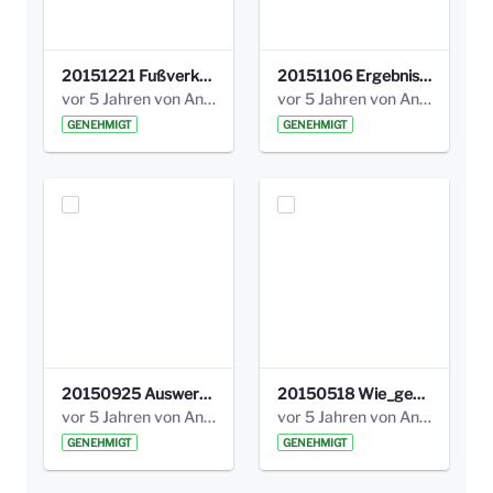
20151221 Fußverkehrscheck Abschlussworkshop_S_kl.pdf
20151106 Ergebnisse Kinderstadtteilforschung_gat-schwabschule_kurzversion_.pdf
vor 5 Jahren von Anni Schlumberger
vor 5 Jahren von Anni Schlumberger
GENEHMIGT
GENEHMIGT
20150925 Auswertung_Themenecken.pdf
20150518 Wie_geht_es_weiter.pdf
vor 5 Jahren von Anni Schlumberger
vor 5 Jahren von Anni Schlumberger
GENEHMIGT
GENEHMIGT