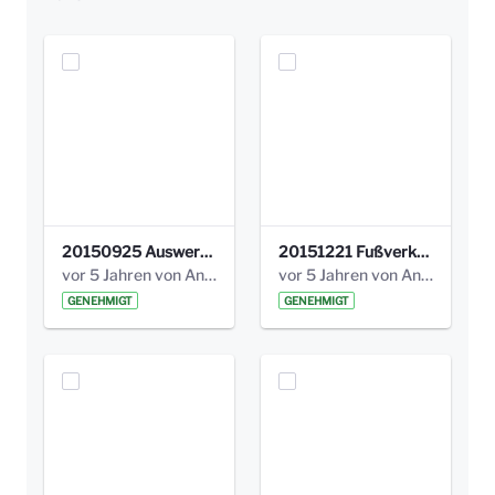
20150925 Auswertung_Themenecken (1).pdf
20151221 Fußverkehrscheck Protokoll_Abschluss.pdf
vor 5 Jahren von Anni Schlumberger
vor 5 Jahren von Anni Schlumberger
GENEHMIGT
GENEHMIGT