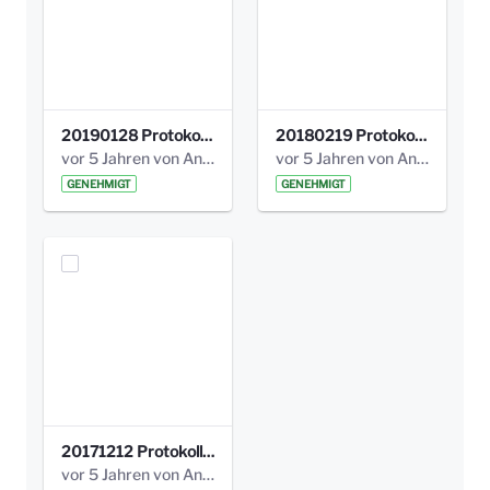
20190128 Protokoll der Projektgruppe Olgäle.pdf
20180219 Protokoll der Projektgruppe Olgaele2012.pdf
vor 5 Jahren von Anni Schlumberger
vor 5 Jahren von Anni Schlumberger
GENEHMIGT
GENEHMIGT
20171212 Protokoll-Klettergerüst-3b-neu-.pdf
vor 5 Jahren von Anni Schlumberger