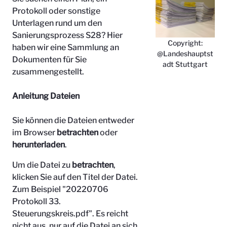
Protokoll oder sonstige
Unterlagen rund um den
Sanierungsprozess S28? Hier
Copyright:
haben wir eine Sammlung an
@Landeshauptst
Dokumenten für Sie
adt Stuttgart
zusammengestellt.
Anleitung Dateien
Sie können die Dateien entweder
im Browser
betrachten
oder
herunterladen
.
Um die Datei zu
betrachten
,
klicken Sie auf den Titel der Datei.
Zum Beispiel "
20220706
Protokoll 33.
Steuerungskreis.pdf". Es reicht
nicht aus, nur auf die Datei an sich