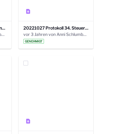
220113 Protokoll 32. Steuerungskreis.pdf
20221027 Protokoll 34. Steuerungskreis.pdf
vor 2 Jahren von Anni Schlumberger
vor 3 Jahren von Anni Schlumberger
GENEHMIGT