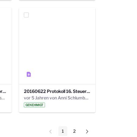
20160928 Protokoll 17. Steuerungskreis.pdf
20160622 Protokoll 16. Steuerungskreis.pdf
vor 5 Jahren von Anni Schlumberger
vor 5 Jahren von Anni Schlumberger
GENEHMIGT
1
2
Seite
Seite