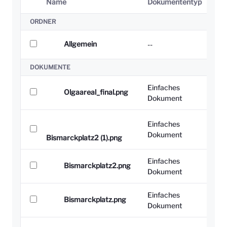
Name
Dokumententyp
Ausgewähltes Element
ORDNER
Allgemein
--
-
DOKUMENTE
Einfaches
Olgaareal_final.png
Dokument
Einfaches
Dokument
Bismarckplatz2 (1).png
Einfaches
Bismarckplatz2.png
Dokument
Einfaches
Bismarckplatz.png
Dokument