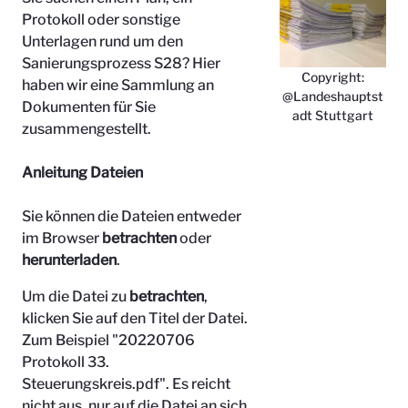
Protokoll oder sonstige
Unterlagen rund um den
Sanierungsprozess S28? Hier
Copyright:
haben wir eine Sammlung an
@Landeshauptst
Dokumenten für Sie
adt Stuttgart
zusammengestellt.
Anleitung Dateien
Sie können die Dateien entweder
im Browser
betrachten
oder
herunterladen
.
Um die Datei zu
betrachten
,
klicken Sie auf den Titel der Datei.
Zum Beispiel "
20220706
Protokoll 33.
Steuerungskreis.pdf". Es reicht
nicht aus, nur auf die Datei an sich