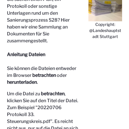
Protokoll oder sonstige
Unterlagen rund um den
Sanierungsprozess S28? Hier
Copyright:
haben wir eine Sammlung an
@Landeshauptst
Dokumenten für Sie
adt Stuttgart
zusammengestellt.
Anleitung Dateien
Sie können die Dateien entweder
im Browser
betrachten
oder
herunterladen
.
Um die Datei zu
betrachten
,
klicken Sie auf den Titel der Datei.
Zum Beispiel "
20220706
Protokoll 33.
Steuerungskreis.pdf". Es reicht
nicht aus, nur auf die Datei an sich