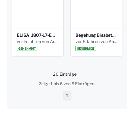
ELISA_1807-17-EW_BEZIRK-kl_compressed.pdf
Begehung Elisabethenanlage 1.8.17_Protokoll .pdf
vor 5 Jahren von Anni Schlumberger
vor 5 Jahren von Anni Schlumberger
GENEHMIGT
GENEHMIGT
20 Einträge
Pro Seite
Zeige 1 bis 6 von 6 Einträgen.
1
Seite