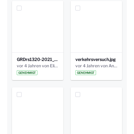
GRDrs1320-2021_Anlage_Abschlussbericht des Verkehrsversuchs am Bismarckplatz_klein.pdf
verkehrsversuch.jpg
vor 4 Jahren von Elisa Söll
vor 4 Jahren von Anni Schlumberger
GENEHMIGT
GENEHMIGT