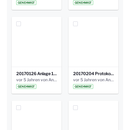
GENEHMIGT
GENEHMIGT
20170126 Anlage 1_Kinderbeteiligung_Olga_Areal_Auswertung.pdf
20170204 Protokoll Workshop 2 Promenade Schloßstraße .pdf
vor 5 Jahren von Anni Schlumberger
vor 5 Jahren von Anni Schlumberger
GENEHMIGT
GENEHMIGT