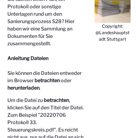
Protokoll oder sonstige
Unterlagen rund um den
Sanierungsprozess S28? Hier
Copyright:
haben wir eine Sammlung an
@Landeshauptst
Dokumenten für Sie
adt Stuttgart
zusammengestellt.
Anleitung Dateien
Sie können die Dateien entweder
im Browser
betrachten
oder
herunterladen
.
Um die Datei zu
betrachten
,
klicken Sie auf den Titel der Datei.
Zum Beispiel "
20220706
Protokoll 33.
Steuerungskreis.pdf". Es reicht
nicht aus, nur auf die Datei an sich