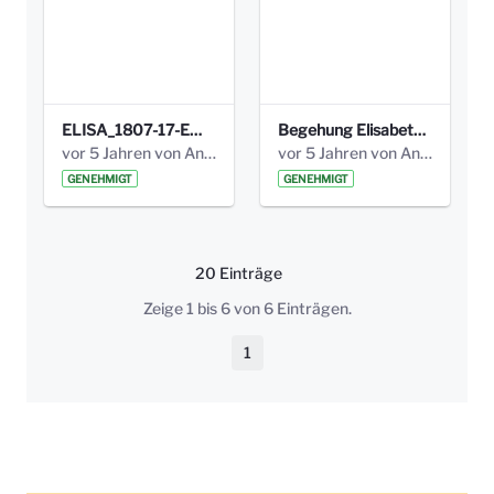
ELISA_1807-17-EW_BEZIRK-kl_compressed.pdf
Begehung Elisabethenanlage 1.8.17_Protokoll .pdf
vor 5 Jahren von Anni Schlumberger
vor 5 Jahren von Anni Schlumberger
GENEHMIGT
GENEHMIGT
20 Einträge
Pro Seite
Zeige 1 bis 6 von 6 Einträgen.
1
Seite