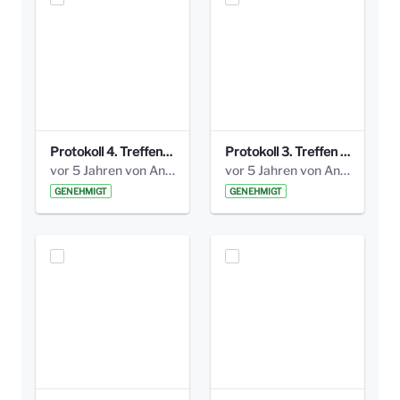
Protokoll 4. Treffen_20141113 AG Bismarckplatz.pdf
Protokoll 3. Treffen 20141016 AG Bismarckplatz.pdf
vor 5 Jahren von Anni Schlumberger
vor 5 Jahren von Anni Schlumberger
GENEHMIGT
GENEHMIGT