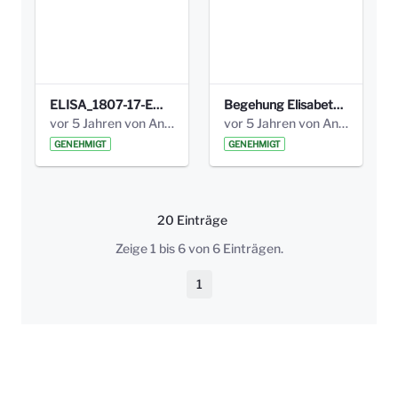
ELISA_1807-17-EW_BEZIRK-kl_compressed.pdf
Begehung Elisabethenanlage 1.8.17_Protokoll .pdf
vor 5 Jahren von Anni Schlumberger
vor 5 Jahren von Anni Schlumberger
GENEHMIGT
GENEHMIGT
20 Einträge
Pro Seite
Zeige 1 bis 6 von 6 Einträgen.
1
Seite