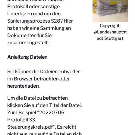
Protokoll oder sonstige
Unterlagen rund um den
Sanierungsprozess S28? Hier
Copyright:
haben wir eine Sammlung an
@Landeshauptst
Dokumenten für Sie
adt Stuttgart
zusammengestellt.
Anleitung Dateien
Sie können die Dateien entweder
im Browser
betrachten
oder
herunterladen
.
Um die Datei zu
betrachten
,
klicken Sie auf den Titel der Datei.
Zum Beispiel "
20220706
Protokoll 33.
Steuerungskreis.pdf". Es reicht
nicht aus, nur auf die Datei an sich