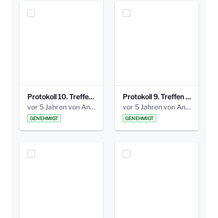
Protokoll 10. Treffen 20150720 AG Bismarckplatz.pdf
Protokoll 9. Treffen 20150528 AG Bismarckplatz.pdf
vor 5 Jahren von Anni Schlumberger
vor 5 Jahren von Anni Schlumberger
GENEHMIGT
GENEHMIGT