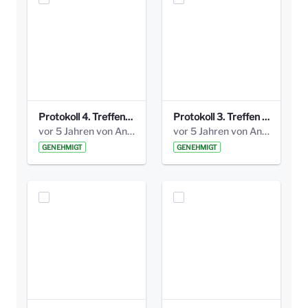
Protokoll 4. Treffen_20141113 AG Bismarckplatz.pdf
Protokoll 3. Treffen 20141016 AG Bismarckplatz.pdf
vor 5 Jahren von Anni Schlumberger
vor 5 Jahren von Anni Schlumberger
GENEHMIGT
GENEHMIGT