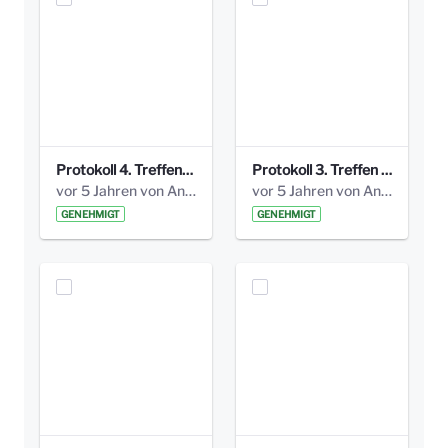
Protokoll 4. Treffen_20141113 AG Bismarckplatz.pdf
Protokoll 3. Treffen 20141016 AG Bismarckplatz.pdf
vor 5 Jahren von Anni Schlumberger
vor 5 Jahren von Anni Schlumberger
GENEHMIGT
GENEHMIGT