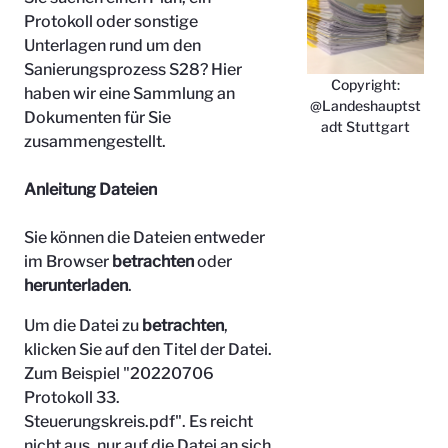
Protokoll oder sonstige
Unterlagen rund um den
Sanierungsprozess S28? Hier
Copyright:
haben wir eine Sammlung an
@Landeshauptst
Dokumenten für Sie
adt Stuttgart
zusammengestellt.
Anleitung Dateien
Sie können die Dateien entweder
im Browser
betrachten
oder
herunterladen
.
Um die Datei zu
betrachten
,
klicken Sie auf den Titel der Datei.
Zum Beispiel "
20220706
Protokoll 33.
Steuerungskreis.pdf". Es reicht
nicht aus, nur auf die Datei an sich