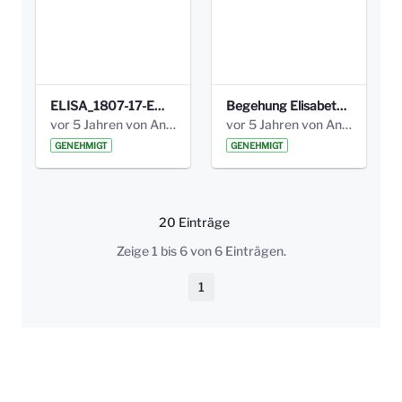
ELISA_1807-17-EW_BEZIRK-kl_compressed.pdf
Begehung Elisabethenanlage 1.8.17_Protokoll .pdf
vor 5 Jahren von Anni Schlumberger
vor 5 Jahren von Anni Schlumberger
GENEHMIGT
GENEHMIGT
20 Einträge
Pro Seite
Zeige 1 bis 6 von 6 Einträgen.
1
Seite