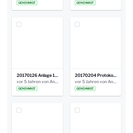
GENEHMIGT
GENEHMIGT
20170126 Anlage 1_Kinderbeteiligung_Olga_Areal_Auswertung.pdf
20170204 Protokoll Workshop 2 Promenade Schloßstraße .pdf
vor 5 Jahren von Anni Schlumberger
vor 5 Jahren von Anni Schlumberger
GENEHMIGT
GENEHMIGT