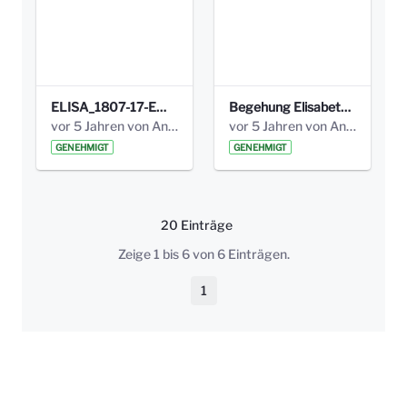
ELISA_1807-17-EW_BEZIRK-kl_compressed.pdf
Begehung Elisabethenanlage 1.8.17_Protokoll .pdf
vor 5 Jahren von Anni Schlumberger
vor 5 Jahren von Anni Schlumberger
GENEHMIGT
GENEHMIGT
20 Einträge
Pro Seite
Zeige 1 bis 6 von 6 Einträgen.
1
Seite