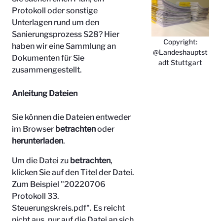
Protokoll oder sonstige
Unterlagen rund um den
Sanierungsprozess S28? Hier
Copyright:
haben wir eine Sammlung an
@Landeshauptst
Dokumenten für Sie
adt Stuttgart
zusammengestellt.
Anleitung Dateien
Sie können die Dateien entweder
im Browser
betrachten
oder
herunterladen
.
Um die Datei zu
betrachten
,
klicken Sie auf den Titel der Datei.
Zum Beispiel "
20220706
Protokoll 33.
Steuerungskreis.pdf". Es reicht
nicht aus, nur auf die Datei an sich