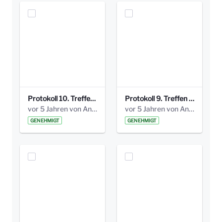
Protokoll 10. Treffen 20150720 AG Bismarckplatz.pdf
Protokoll 9. Treffen 20150528 AG Bismarckplatz.pdf
vor 5 Jahren von Anni Schlumberger
vor 5 Jahren von Anni Schlumberger
GENEHMIGT
GENEHMIGT