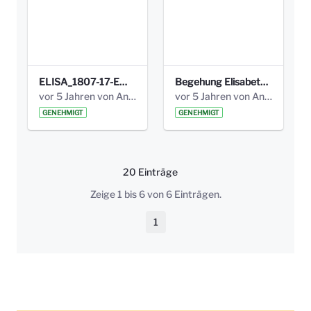
ELISA_1807-17-EW_BEZIRK-kl_compressed.pdf
Begehung Elisabethenanlage 1.8.17_Protokoll .pdf
vor 5 Jahren von Anni Schlumberger
vor 5 Jahren von Anni Schlumberger
GENEHMIGT
GENEHMIGT
20 Einträge
Pro Seite
Zeige 1 bis 6 von 6 Einträgen.
1
Seite