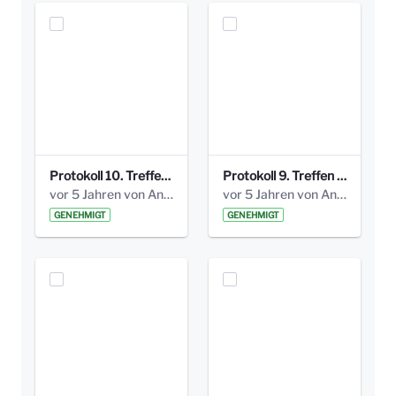
Protokoll 10. Treffen 20150720 AG Bismarckplatz.pdf
Protokoll 9. Treffen 20150528 AG Bismarckplatz.pdf
vor 5 Jahren von Anni Schlumberger
vor 5 Jahren von Anni Schlumberger
GENEHMIGT
GENEHMIGT