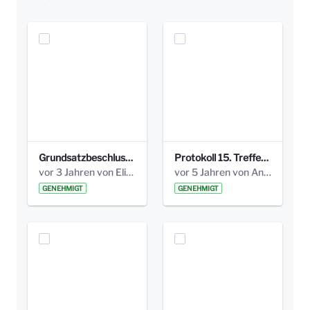
Grundsatzbeschluss Bismarckplatz_440_2021.pdf
Protokoll 15. Treffen 20161006 AG Bismarckplatz.pdf
vor 3 Jahren von Elisa Söll
vor 5 Jahren von Anni Schlumberger
GENEHMIGT
GENEHMIGT