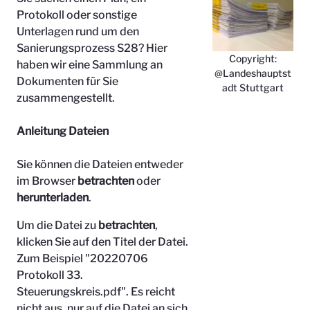
Protokoll oder sonstige
Unterlagen rund um den
Sanierungsprozess S28? Hier
Copyright:
haben wir eine Sammlung an
@Landeshauptst
Dokumenten für Sie
adt Stuttgart
zusammengestellt.
Anleitung Dateien
Sie können die Dateien entweder
im Browser
betrachten
oder
herunterladen
.
Um die Datei zu
betrachten
,
klicken Sie auf den Titel der Datei.
Zum Beispiel "
20220706
Protokoll 33.
Steuerungskreis.pdf". Es reicht
nicht aus, nur auf die Datei an sich