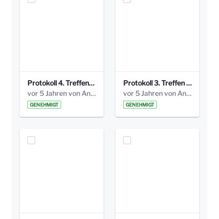
Protokoll 4. Treffen_20141113 AG Bismarckplatz.pdf
Protokoll 3. Treffen 20141016 AG Bismarckplatz.pdf
vor 5 Jahren von Anni Schlumberger
vor 5 Jahren von Anni Schlumberger
GENEHMIGT
GENEHMIGT