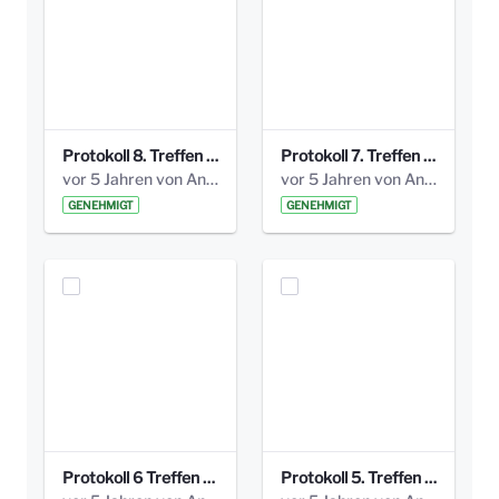
Protokoll 8. Treffen 20150330 AG Bismarckplatz.pdf
Protokoll 7. Treffen 20150308 AG Bismarckplatz.pdf
vor 5 Jahren von Anni Schlumberger
vor 5 Jahren von Anni Schlumberger
GENEHMIGT
GENEHMIGT
Protokoll 6 Treffen 20150205 AG Bismarckplatz.pdf
Protokoll 5. Treffen 20141208 AG Bismarkplatz.pdf