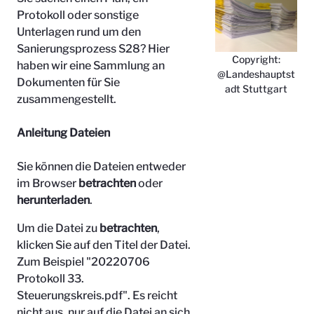
Protokoll oder sonstige
Unterlagen rund um den
Sanierungsprozess S28? Hier
Copyright:
haben wir eine Sammlung an
@Landeshauptst
Dokumenten für Sie
adt Stuttgart
zusammengestellt.
Anleitung Dateien
Sie können die Dateien entweder
im Browser
betrachten
oder
herunterladen
.
Um die Datei zu
betrachten
,
klicken Sie auf den Titel der Datei.
Zum Beispiel "
20220706
Protokoll 33.
Steuerungskreis.pdf". Es reicht
nicht aus, nur auf die Datei an sich