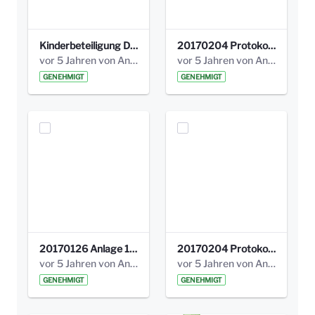
Kinderbeteiligung Dez. 17 _Abstimmung Klettergerüst.pdf
20170204 Protokoll Workshop 2 Promenade Schloßstraße (1).pdf
vor 5 Jahren von Anni Schlumberger
vor 5 Jahren von Anni Schlumberger
GENEHMIGT
GENEHMIGT
20170126 Anlage 1_Kinderbeteiligung_Olga_Areal_Auswertung.pdf
20170204 Protokoll Workshop 2 Promenade Schloßstraße .pdf
vor 5 Jahren von Anni Schlumberger
vor 5 Jahren von Anni Schlumberger
GENEHMIGT
GENEHMIGT