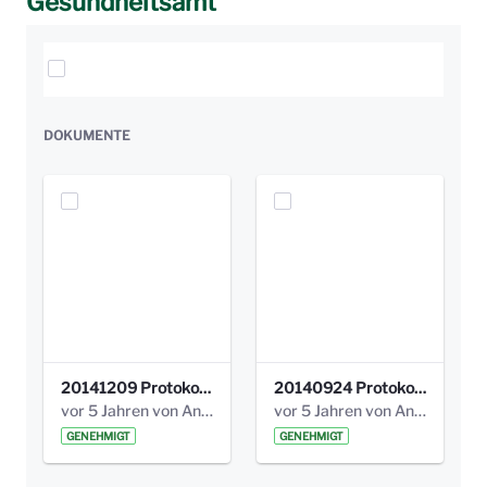
Gesundheitsamt
Elemente auswählen
DOKUMENTE
20141209 Protokoll Park am Gesundheitsamt 04.pdf
20140924 Protokoll Park am Gesundheitsamt 03.pdf
vor 5 Jahren von Anni Schlumberger
vor 5 Jahren von Anni Schlumberger
GENEHMIGT
GENEHMIGT