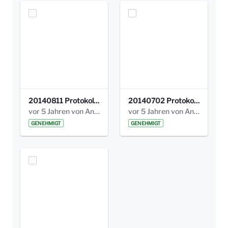
20140811 Protokoll Park am Gesundheitsamt 02.pdf
20140702 Protokoll Park am Gesundheitsam 01.pdf
vor 5 Jahren von Anni Schlumberger
vor 5 Jahren von Anni Schlumberger
GENEHMIGT
GENEHMIGT