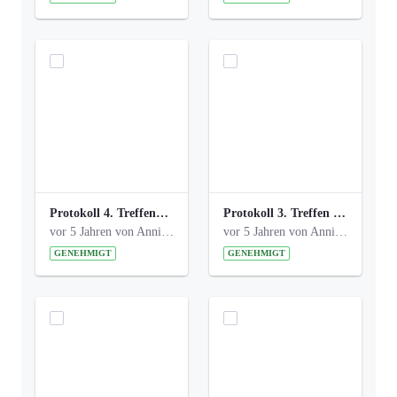
Protokoll 4. Treffen_20141113 AG Bismarckplatz.pdf
Protokoll 3. Treffen 20141016 AG Bismarckplatz.pdf
vor 5 Jahren von Anni Schlumberger
vor 5 Jahren von Anni Schlumberger
GENEHMIGT
GENEHMIGT