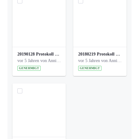
20190128 Protokoll der Projektgruppe Olgäle.pdf
20180219 Protokoll der Projektgruppe Olgaele2012.pdf
vor 5 Jahren von Anni Schlumberger
vor 5 Jahren von Anni Schlumberger
GENEHMIGT
GENEHMIGT