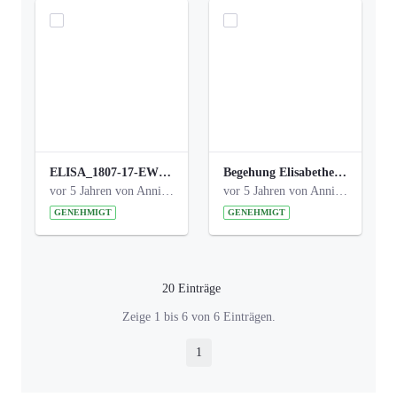
ELISA_1807-17-EW_BEZIRK-kl_compressed.pdf
Begehung Elisabethenanlage 1.8.17_Protokoll .pdf
vor 5 Jahren von Anni Schlumberger
vor 5 Jahren von Anni Schlumberger
GENEHMIGT
GENEHMIGT
20 Einträge
Pro Seite
Zeige 1 bis 6 von 6 Einträgen.
1
Seite