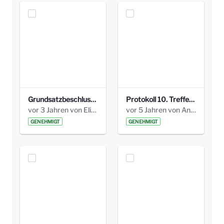
Grundsatzbeschluss Bismarckplatz_440_2021.pdf
Protokoll 10. Treffen 20150720 AG Bismarckplatz.pdf
vor 3 Jahren von Elisa Söll
vor 5 Jahren von Anni Schlumberger
GENEHMIGT
GENEHMIGT