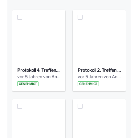
Protokoll 4. Treffen_20141113 AG Bismarckplatz.pdf
Protokoll 2. Treffen 20140315 AG Bismarckplatz.pdf
vor 5 Jahren von Anni Schlumberger
vor 5 Jahren von Anni Schlumberger
GENEHMIGT
GENEHMIGT