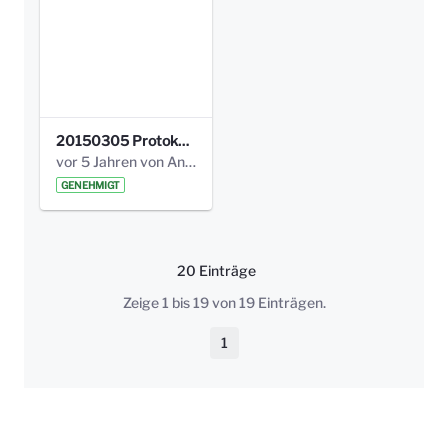
20150305 Protokoll Bismarckplatz _UrbanG_01.pdf
vor 5 Jahren von Anni Schlumberger
GENEHMIGT
20 Einträge
Pro Seite
Zeige 1 bis 19 von 19 Einträgen.
1
Seite