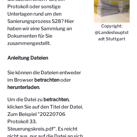
Protokoll oder sonstige
Unterlagen rund um den
Sanierungsprozess S28? Hier
Copyright:
haben wir eine Sammlung an
@Landeshauptst
Dokumenten für Sie
adt Stuttgart
zusammengestellt.
Anleitung Dateien
Sie können die Dateien entweder
im Browser
betrachten
oder
herunterladen
.
Um die Datei zu
betrachten
,
klicken Sie auf den Titel der Datei.
Zum Beispiel "
20220706
Protokoll 33.
Steuerungskreis.pdf". Es reicht
nicht aus, nur auf die Datei an sich