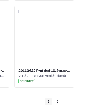
20160928 Protokoll 17. Steuerungskreis.pdf
20160622 Protokoll 16. Steuerungskreis.pdf
vor 5 Jahren von Anni Schlumberger
vor 5 Jahren von Anni Schlumberger
GENEHMIGT
1
2
Seite
Seite