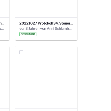
220113 Protokoll 32. Steuerungskreis.pdf
20221027 Protokoll 34. Steuerungskreis.pdf
vor 2 Jahren von Anni Schlumberger
vor 3 Jahren von Anni Schlumberger
GENEHMIGT