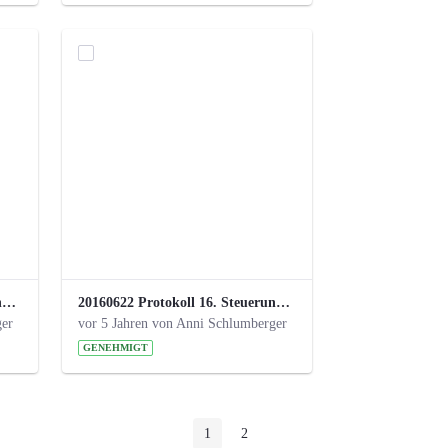
20160928 Protokoll 17. Steuerungskreis.pdf
20160622 Protokoll 16. Steuerungskreis.pdf
ger
vor 5 Jahren von Anni Schlumberger
GENEHMIGT
1
2
Seite
Seite