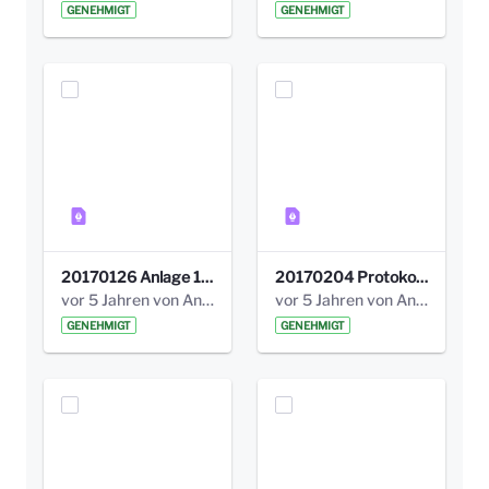
GENEHMIGT
GENEHMIGT
20170126 Anlage 1_Kinderbeteiligung_Olga_Areal_Auswertung.pdf
20170204 Protokoll Workshop 2 Promenade Schloßstraße .pdf
vor 5 Jahren von Anni Schlumberger
vor 5 Jahren von Anni Schlumberger
GENEHMIGT
GENEHMIGT