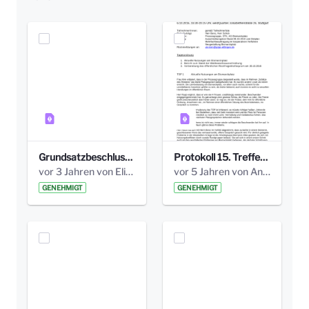
Grundsatzbeschluss Bismarckplatz_440_2021.pdf
Protokoll 15. Treffen 20161006 AG Bismarckplatz.pdf
vor 3 Jahren von Elisa Söll
vor 5 Jahren von Anni Schlumberger
GENEHMIGT
GENEHMIGT