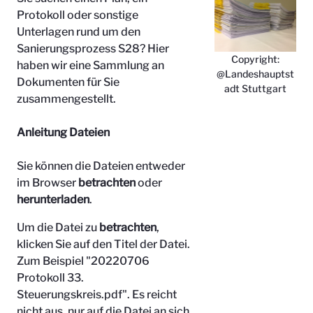
Protokoll oder sonstige
Unterlagen rund um den
Sanierungsprozess S28? Hier
Copyright:
haben wir eine Sammlung an
@Landeshauptst
Dokumenten für Sie
adt Stuttgart
zusammengestellt.
Anleitung Dateien
Sie können die Dateien entweder
im Browser
betrachten
oder
herunterladen
.
Um die Datei zu
betrachten
,
klicken Sie auf den Titel der Datei.
Zum Beispiel "
20220706
Protokoll 33.
Steuerungskreis.pdf". Es reicht
nicht aus, nur auf die Datei an sich