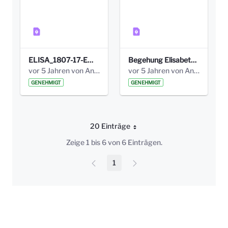
ELISA_1807-17-EW_BEZIRK-kl_compressed.pdf
Begehung Elisabethenanlage 1.8.17_Protokoll .pdf
vor 5 Jahren von Anni Schlumberger
vor 5 Jahren von Anni Schlumberger
GENEHMIGT
GENEHMIGT
20 Einträge
Pro Seite
Zeige 1 bis 6 von 6 Einträgen.
1
Seite