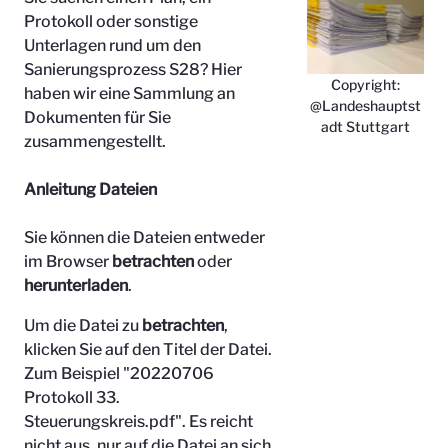
Protokoll oder sonstige
Unterlagen rund um den
Sanierungsprozess S28? Hier
Copyright:
haben wir eine Sammlung an
@Landeshauptst
Dokumenten für Sie
adt Stuttgart
zusammengestellt.
Anleitung Dateien
Sie können die Dateien entweder
im Browser
betrachten
oder
herunterladen
.
Um die Datei zu
betrachten
,
klicken Sie auf den Titel der Datei.
Zum Beispiel "
20220706
Protokoll 33.
Steuerungskreis.pdf". Es reicht
nicht aus, nur auf die Datei an sich