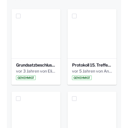
Grundsatzbeschluss Bismarckplatz_440_2021.pdf
Protokoll 15. Treffen 20161006 AG Bismarckplatz.pdf
vor 3 Jahren von Elisa Söll
vor 5 Jahren von Anni Schlumberger
GENEHMIGT
GENEHMIGT