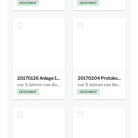
GENEHMIGT
GENEHMIGT
20170126 Anlage 1_Kinderbeteiligung_Olga_Areal_Auswertung.pdf
20170204 Protokoll Workshop 2 Promenade Schloßstraße .pdf
vor 5 Jahren von Anni Schlumberger
vor 5 Jahren von Anni Schlumberger
GENEHMIGT
GENEHMIGT