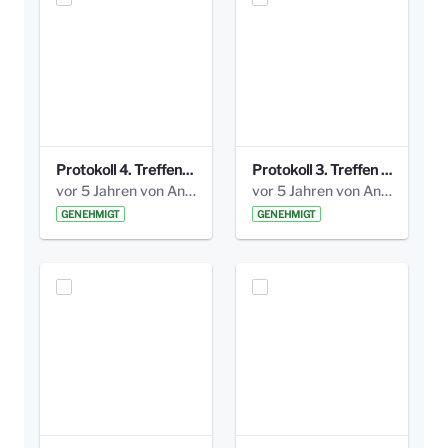
Protokoll 4. Treffen_20141113 AG Bismarckplatz.pdf
Protokoll 3. Treffen 20141016 AG Bismarckplatz.pdf
vor 5 Jahren von Anni Schlumberger
vor 5 Jahren von Anni Schlumberger
GENEHMIGT
GENEHMIGT