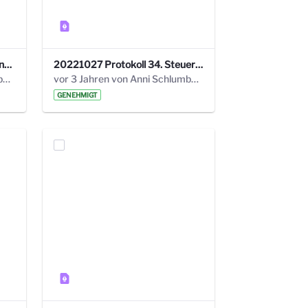
220113 Protokoll 32. Steuerungskreis.pdf
20221027 Protokoll 34. Steuerungskreis.pdf
vor 2 Jahren von Anni Schlumberger
vor 3 Jahren von Anni Schlumberger
GENEHMIGT