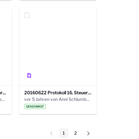
20160928 Protokoll 17. Steuerungskreis.pdf
20160622 Protokoll 16. Steuerungskreis.pdf
vor 5 Jahren von Anni Schlumberger
vor 5 Jahren von Anni Schlumberger
GENEHMIGT
1
2
Seite
Seite