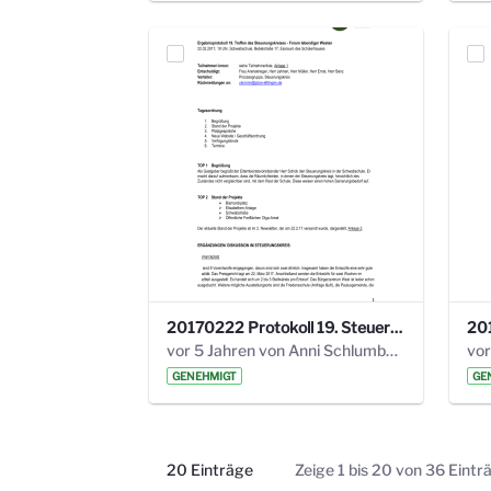
20170222 Protokoll 19. Steuerungskreis.pdf
vor 5 Jahren von Anni Schlumberger
GENEHMIGT
GE
20 Einträge
Zeige 1 bis 20 von 36 Eintr
Pro Seite