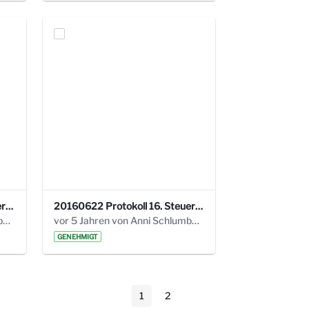
20160928 Protokoll 17. Steuerungskreis.pdf
20160622 Protokoll 16. Steuerungskreis.pdf
vor 5 Jahren von Anni Schlumberger
vor 5 Jahren von Anni Schlumberger
GENEHMIGT
1
2
Seite
Seite