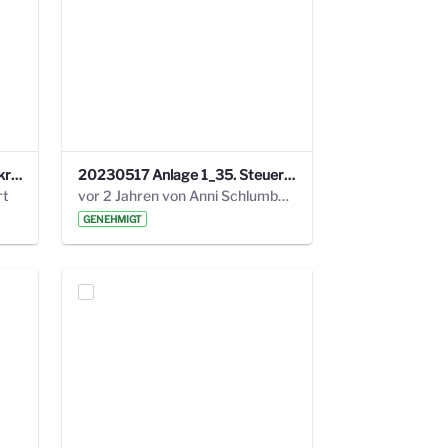
24_4_3 Protokoll Steuerungskreis.pdf
20230517 Anlage 1_35. Steuerungskreis.pdf
rt
vor 2 Jahren von Anni Schlumberger
GENEHMIGT