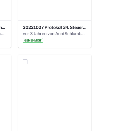
220113 Protokoll 32. Steuerungskreis.pdf
20221027 Protokoll 34. Steuerungskreis.pdf
vor 2 Jahren von Anni Schlumberger
vor 3 Jahren von Anni Schlumberger
GENEHMIGT